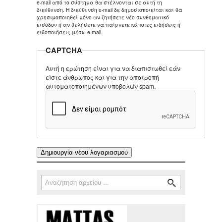
e-mail από το σύστημα θα στέλνονται σε αυτή τη
διεύθυνση. Η διεύθυνση e-mail δε δημοσιοποιείται και θα
χρησιμοποιηθεί μόνο αν ζητήσετε νέο συνθηματικό
εισόδου ή αν θελήσετε να παίρνετε κάποιες ειδήσεις ή
ειδοποιήσεις μέσω e-mail.
CAPTCHA
Αυτή η ερώτηση είναι για να διαπιστωθεί εάν
είστε άνθρωπος και για την αποτροπή
αυτοματοποιημένων υποβολών spam.
Αναζήτηση
Φόρμα αναζήτησης