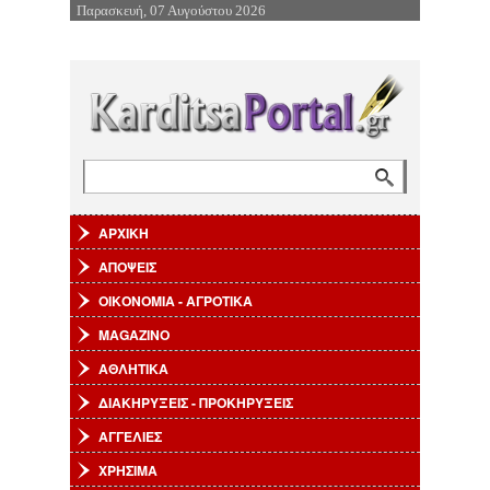
Παρασκευή, 07 Αυγούστου 2026
Επιστροφή στην Πλοήγηση
Αναζήτηση
Φόρμα αναζήτησης
ΑΡΧΙΚΗ
ΑΠΟΨΕΙΣ
ΟΙΚΟΝΟΜΙΑ - ΑΓΡΟΤΙΚΑ
MAGAZINO
ΑΘΛΗΤΙΚΑ
ΔΙΑΚΗΡΥΞΕΙΣ - ΠΡΟΚΗΡΥΞΕΙΣ
ΑΓΓΕΛΙΕΣ
ΧΡΗΣΙΜΑ