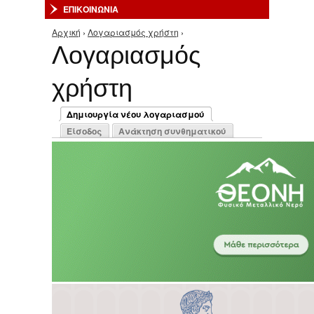
ΕΠΙΚΟΙΝΩΝΙΑ
Αρχική
›
Λογαριασμός χρήστη
›
Είστε εδώ
Λογαριασμός
χρήστη
Πρωτεύουσες καρτέλες
Δημιουργία νέου λογαριασμού
(ενεργή καρτέλα)
Είσοδος
Ανάκτηση συνθηματικού