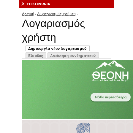
ΕΠΙΚΟΙΝΩΝΙΑ
Αρχική
›
Λογαριασμός χρήστη
›
Είστε εδώ
Λογαριασμός
χρήστη
Πρωτεύουσες καρτέλες
Δημιουργία νέου λογαριασμού
(ενεργή καρτέλα)
Είσοδος
Ανάκτηση συνθηματικού