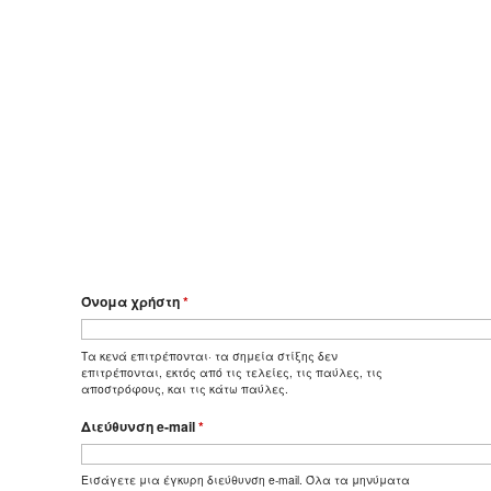
Όνομα χρήστη
*
Τα κενά επιτρέπονται· τα σημεία στίξης δεν
επιτρέπονται, εκτός από τις τελείες, τις παύλες, τις
αποστρόφους, και τις κάτω παύλες.
Διεύθυνση e-mail
*
Εισάγετε μια έγκυρη διεύθυνση e-mail. Όλα τα μηνύματα