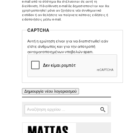
e-mail από το σύστημα θα στέλνονται σε αυτή τη
διεύθυνση. Η διεύθυνση e-mail δε δημοσιοποιείται και θα
χρησιμοποιηθεί μόνο αν ζητήσετε νέο συνθηματικό
εισόδου ή αν θελήσετε να παίρνετε κάποιες ειδήσεις ή
ειδοποιήσεις μέσω e-mail.
CAPTCHA
Αυτή η ερώτηση είναι για να διαπιστωθεί εάν
είστε άνθρωπος και για την αποτροπή
αυτοματοποιημένων υποβολών spam.
Αναζήτηση
Φόρμα αναζήτησης