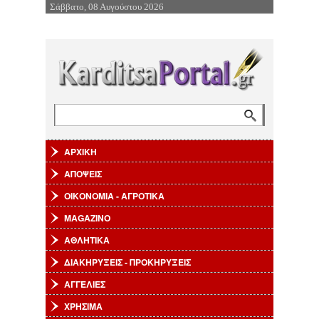
Σάββατο, 08 Αυγούστου 2026
Επιστροφή στην Πλοήγηση
Αναζήτηση
Φόρμα αναζήτησης
ΑΡΧΙΚΗ
ΑΠΟΨΕΙΣ
ΟΙΚΟΝΟΜΙΑ - ΑΓΡΟΤΙΚΑ
MAGAZINO
ΑΘΛΗΤΙΚΑ
ΔΙΑΚΗΡΥΞΕΙΣ - ΠΡΟΚΗΡΥΞΕΙΣ
ΑΓΓΕΛΙΕΣ
ΧΡΗΣΙΜΑ