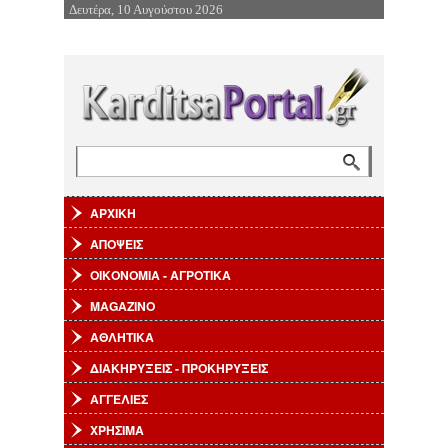
Δευτέρα, 10 Αυγούστου 2026
Επιστροφή στην Πλοήγηση
Αναζήτηση
Φόρμα αναζήτησης
ΑΡΧΙΚΗ
ΑΠΟΨΕΙΣ
ΟΙΚΟΝΟΜΙΑ - ΑΓΡΟΤΙΚΑ
MAGAZINO
ΑΘΛΗΤΙΚΑ
ΔΙΑΚΗΡΥΞΕΙΣ - ΠΡΟΚΗΡΥΞΕΙΣ
ΑΓΓΕΛΙΕΣ
ΧΡΗΣΙΜΑ