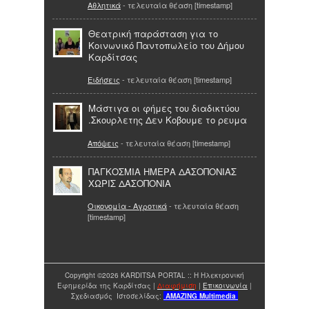
Αθλητικά
- τελευταία θέαση [timestamp]
Θεατρική παράσταση για το
Κοινωνικό Παντοπωλείο του Δήμου
Καρδίτσας
Ειδήσεις
- τελευταία θέαση [timestamp]
Μάστιγα οι φήμες του διαδικτύου
.Σκουρλετης Δεν Κοβουμε το ρευμα
Απόψεις
- τελευταία θέαση [timestamp]
ΠΑΓΚΟΣΜΙΑ ΗΜΕΡΑ ΔΑΣΟΠΟΝΙΑΣ
ΧΩΡΙΣ ΔΑΣΟΠΟΝΙΑ
Οικονομία - Αγροτικά
- τελευταία θέαση
[timestamp]
Copyright ©2026 KARDITSA PORTAL :: Η Ηλεκτρονική
Εφημερίδα της Καρδίτσας |
Διαφήμιση
|
Επικοινωνία
|
Σχεδιασμός Ιστοσελίδας:
AMAZING
Multimedia