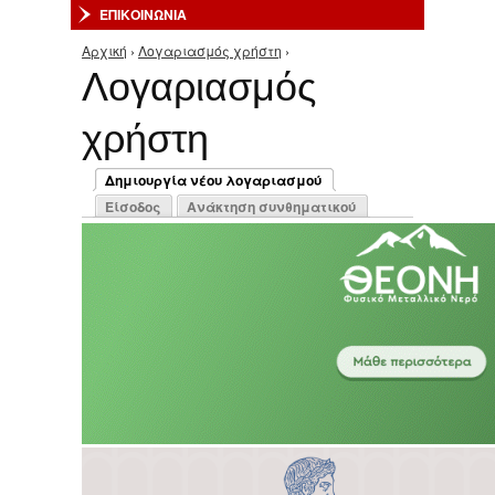
ΕΠΙΚΟΙΝΩΝΙΑ
Αρχική
›
Λογαριασμός χρήστη
›
Είστε εδώ
Λογαριασμός
χρήστη
Πρωτεύουσες καρτέλες
Δημιουργία νέου λογαριασμού
(ενεργή καρτέλα)
Είσοδος
Ανάκτηση συνθηματικού