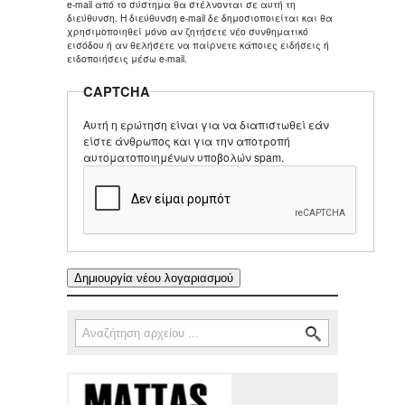
e-mail από το σύστημα θα στέλνονται σε αυτή τη
διεύθυνση. Η διεύθυνση e-mail δε δημοσιοποιείται και θα
χρησιμοποιηθεί μόνο αν ζητήσετε νέο συνθηματικό
εισόδου ή αν θελήσετε να παίρνετε κάποιες ειδήσεις ή
ειδοποιήσεις μέσω e-mail.
CAPTCHA
Αυτή η ερώτηση είναι για να διαπιστωθεί εάν
είστε άνθρωπος και για την αποτροπή
αυτοματοποιημένων υποβολών spam.
Αναζήτηση
Φόρμα αναζήτησης