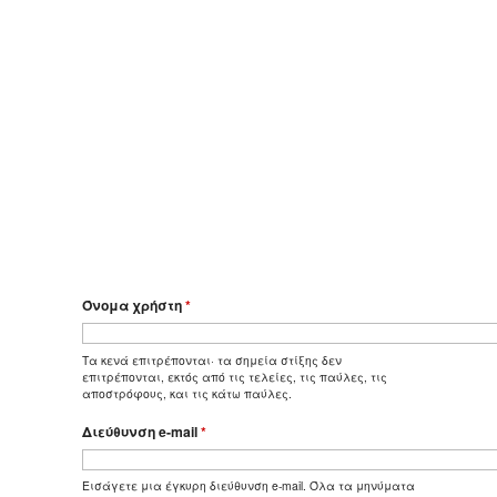
Όνομα χρήστη
*
Τα κενά επιτρέπονται· τα σημεία στίξης δεν
επιτρέπονται, εκτός από τις τελείες, τις παύλες, τις
αποστρόφους, και τις κάτω παύλες.
Διεύθυνση e-mail
*
Εισάγετε μια έγκυρη διεύθυνση e-mail. Όλα τα μηνύματα