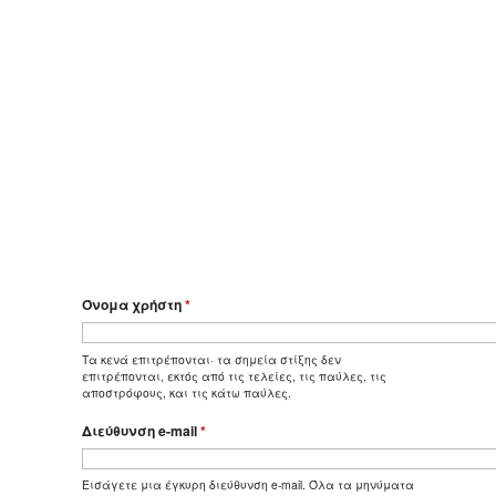
Όνομα χρήστη
*
Τα κενά επιτρέπονται· τα σημεία στίξης δεν
επιτρέπονται, εκτός από τις τελείες, τις παύλες, τις
αποστρόφους, και τις κάτω παύλες.
Διεύθυνση e-mail
*
Εισάγετε μια έγκυρη διεύθυνση e-mail. Όλα τα μηνύματα