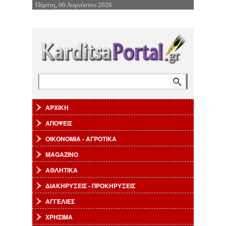
Πέμπτη, 06 Αυγούστου 2026
Επιστροφή στην Πλοήγηση
Αναζήτηση
Φόρμα αναζήτησης
ΑΡΧΙΚΗ
ΑΠΟΨΕΙΣ
ΟΙΚΟΝΟΜΙΑ - ΑΓΡΟΤΙΚΑ
MAGAZINO
ΑΘΛΗΤΙΚΑ
ΔΙΑΚΗΡΥΞΕΙΣ - ΠΡΟΚΗΡΥΞΕΙΣ
ΑΓΓΕΛΙΕΣ
ΧΡΗΣΙΜΑ