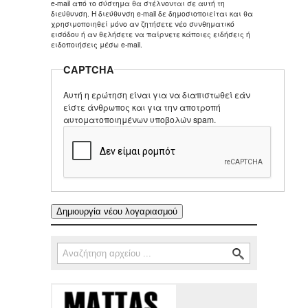
e-mail από το σύστημα θα στέλνονται σε αυτή τη
διεύθυνση. Η διεύθυνση e-mail δε δημοσιοποιείται και θα
χρησιμοποιηθεί μόνο αν ζητήσετε νέο συνθηματικό
εισόδου ή αν θελήσετε να παίρνετε κάποιες ειδήσεις ή
ειδοποιήσεις μέσω e-mail.
CAPTCHA
Αυτή η ερώτηση είναι για να διαπιστωθεί εάν
είστε άνθρωπος και για την αποτροπή
αυτοματοποιημένων υποβολών spam.
Αναζήτηση
Φόρμα αναζήτησης