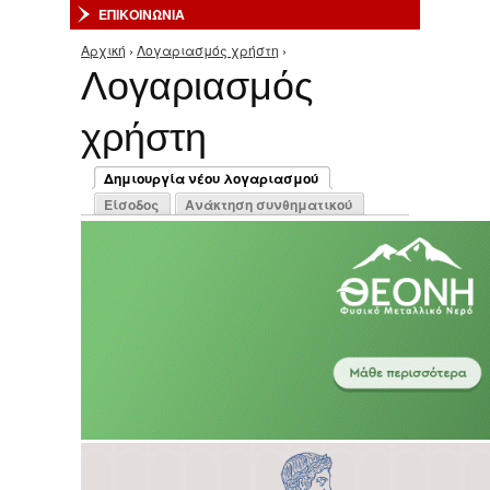
ΕΠΙΚΟΙΝΩΝΙΑ
Αρχική
›
Λογαριασμός χρήστη
›
Είστε εδώ
Λογαριασμός
χρήστη
Πρωτεύουσες καρτέλες
Δημιουργία νέου λογαριασμού
(ενεργή καρτέλα)
Είσοδος
Ανάκτηση συνθηματικού