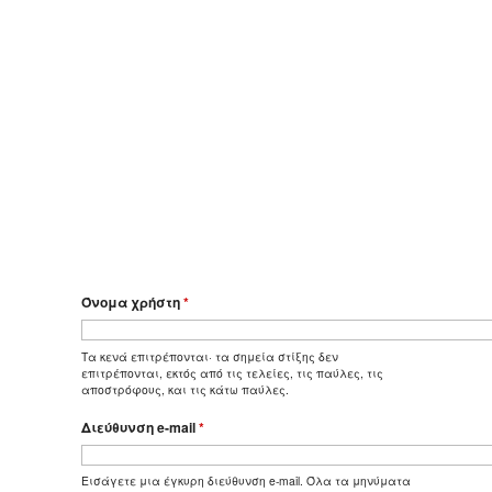
Όνομα χρήστη
*
Τα κενά επιτρέπονται· τα σημεία στίξης δεν
επιτρέπονται, εκτός από τις τελείες, τις παύλες, τις
αποστρόφους, και τις κάτω παύλες.
Διεύθυνση e-mail
*
Εισάγετε μια έγκυρη διεύθυνση e-mail. Όλα τα μηνύματα