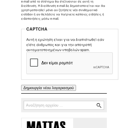
e-mail από το σύστημα θα στέλνονται σε αυτή τη
διεύθυνση. Η διεύθυνση e-mail δε δημοσιοποιείται και θα
χρησιμοποιηθεί μόνο αν ζητήσετε νέο συνθηματικό
εισόδου ή αν θελήσετε να παίρνετε κάποιες ειδήσεις ή
ειδοποιήσεις μέσω e-mail.
CAPTCHA
Αυτή η ερώτηση είναι για να διαπιστωθεί εάν
είστε άνθρωπος και για την αποτροπή
αυτοματοποιημένων υποβολών spam.
Αναζήτηση
Φόρμα αναζήτησης