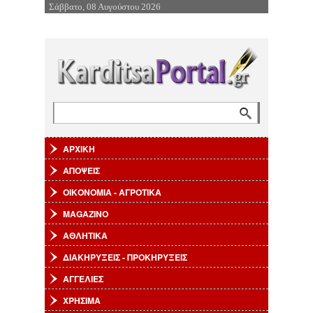
Σάββατο, 08 Αυγούστου 2026
Επιστροφή στην Πλοήγηση
Αναζήτηση
Φόρμα αναζήτησης
ΑΡΧΙΚΗ
ΑΠΟΨΕΙΣ
ΟΙΚΟΝΟΜΙΑ - ΑΓΡΟΤΙΚΑ
MAGAZINO
ΑΘΛΗΤΙΚΑ
ΔΙΑΚΗΡΥΞΕΙΣ - ΠΡΟΚΗΡΥΞΕΙΣ
ΑΓΓΕΛΙΕΣ
ΧΡΗΣΙΜΑ