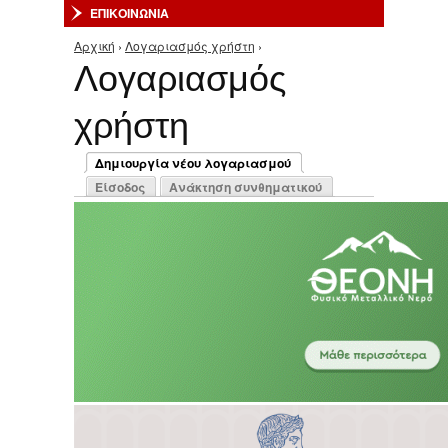
ΕΠΙΚΟΙΝΩΝΙΑ
Αρχική
›
Λογαριασμός χρήστη
›
Είστε εδώ
Λογαριασμός
χρήστη
Πρωτεύουσες καρτέλες
Δημιουργία νέου λογαριασμού
(ενεργή καρτέλα)
Είσοδος
Ανάκτηση συνθηματικού