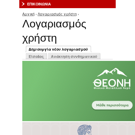
ΕΠΙΚΟΙΝΩΝΙΑ
Αρχική
›
Λογαριασμός χρήστη
›
Είστε εδώ
Λογαριασμός
χρήστη
Πρωτεύουσες καρτέλες
Δημιουργία νέου λογαριασμού
(ενεργή καρτέλα)
Είσοδος
Ανάκτηση συνθηματικού