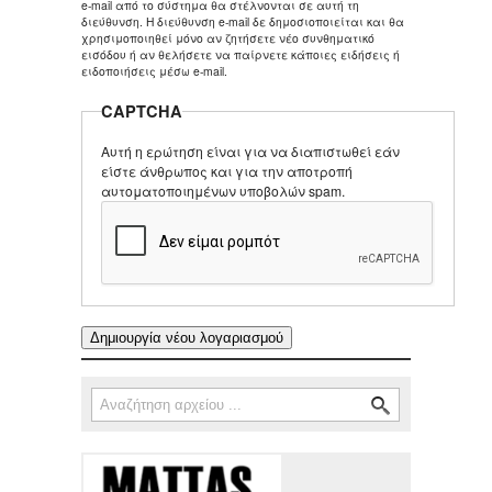
e-mail από το σύστημα θα στέλνονται σε αυτή τη
διεύθυνση. Η διεύθυνση e-mail δε δημοσιοποιείται και θα
χρησιμοποιηθεί μόνο αν ζητήσετε νέο συνθηματικό
εισόδου ή αν θελήσετε να παίρνετε κάποιες ειδήσεις ή
ειδοποιήσεις μέσω e-mail.
CAPTCHA
Αυτή η ερώτηση είναι για να διαπιστωθεί εάν
είστε άνθρωπος και για την αποτροπή
αυτοματοποιημένων υποβολών spam.
Αναζήτηση
Φόρμα αναζήτησης