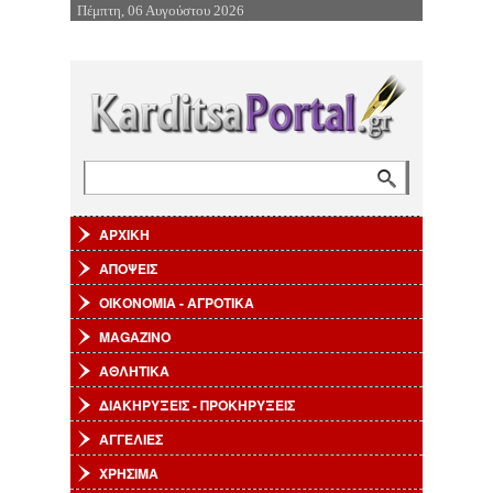
Πέμπτη, 06 Αυγούστου 2026
Επιστροφή στην Πλοήγηση
Αναζήτηση
Φόρμα αναζήτησης
ΑΡΧΙΚΗ
ΑΠΟΨΕΙΣ
ΟΙΚΟΝΟΜΙΑ - ΑΓΡΟΤΙΚΑ
MAGAZINO
ΑΘΛΗΤΙΚΑ
ΔΙΑΚΗΡΥΞΕΙΣ - ΠΡΟΚΗΡΥΞΕΙΣ
ΑΓΓΕΛΙΕΣ
ΧΡΗΣΙΜΑ