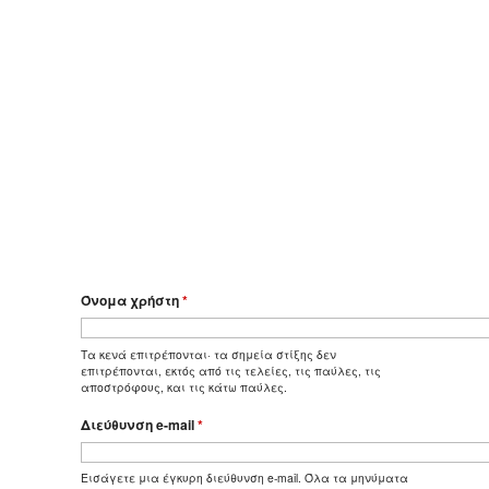
Όνομα χρήστη
*
Τα κενά επιτρέπονται· τα σημεία στίξης δεν
επιτρέπονται, εκτός από τις τελείες, τις παύλες, τις
αποστρόφους, και τις κάτω παύλες.
Διεύθυνση e-mail
*
Εισάγετε μια έγκυρη διεύθυνση e-mail. Όλα τα μηνύματα