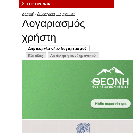
ΕΠΙΚΟΙΝΩΝΙΑ
Αρχική
›
Λογαριασμός χρήστη
›
Είστε εδώ
Λογαριασμός
χρήστη
Πρωτεύουσες καρτέλες
Δημιουργία νέου λογαριασμού
(ενεργή καρτέλα)
Είσοδος
Ανάκτηση συνθηματικού