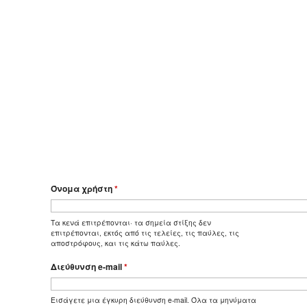
Όνομα χρήστη
*
Τα κενά επιτρέπονται· τα σημεία στίξης δεν
επιτρέπονται, εκτός από τις τελείες, τις παύλες, τις
αποστρόφους, και τις κάτω παύλες.
Διεύθυνση e-mail
*
Εισάγετε μια έγκυρη διεύθυνση e-mail. Όλα τα μηνύματα