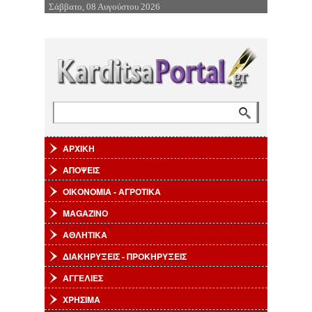
Σάββατο, 08 Αυγούστου 2026
Επιστροφή στην Πλοήγηση
Αναζήτηση
Φόρμα αναζήτησης
ΑΡΧΙΚΗ
ΑΠΟΨΕΙΣ
ΟΙΚΟΝΟΜΙΑ - ΑΓΡΟΤΙΚΑ
MAGAZINO
ΑΘΛΗΤΙΚΑ
ΔΙΑΚΗΡΥΞΕΙΣ - ΠΡΟΚΗΡΥΞΕΙΣ
ΑΓΓΕΛΙΕΣ
ΧΡΗΣΙΜΑ