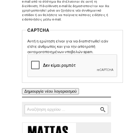
e-mail από το σύστημα θα στέλνονται σε αυτή τη
διεύθυνση. Η διεύθυνση e-mail δε δημοσιοποιείται και θα
χρησιμοποιηθεί μόνο αν ζητήσετε νέο συνθηματικό
εισόδου ή αν θελήσετε να παίρνετε κάποιες ειδήσεις ή
ειδοποιήσεις μέσω e-mail.
CAPTCHA
Αυτή η ερώτηση είναι για να διαπιστωθεί εάν
είστε άνθρωπος και για την αποτροπή
αυτοματοποιημένων υποβολών spam.
Αναζήτηση
Φόρμα αναζήτησης