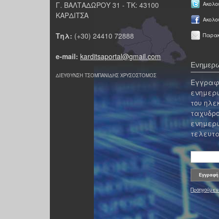
Γ. ΒΑΛΤΑΔΩΡΟΥ 31 - ΤΚ: 43100
Ακολου
ΚΑΡΔΙΤΣΑ
Ακολο
Τηλ:
(+30) 24410 72888
Παρακ
e-mail:
karditsaportal@gmail.com
Ενημερω
ΔΙΕΥΘΥΝΣΗ ΤΣΟΜΠΑΝΙΔΗΣ ΧΡΥΣΟΣΤΟΜΟΣ
Εγγραφε
ενημερω
του ηλε
ταχυδρο
ενημερω
τελευτα
Προηγούμεν