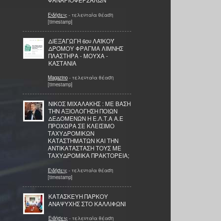
ΦΑΝΑΡΙΟΦΕΡΣΑΛΩΝ
Ειδήσεις
- τελευταία θέαση
[timestamp]
ΔΙΕΞΑΓΩΓΉ 6ου ΛΑΪΚΟΎ
ΔΡΌΜΟΥ ΦΡΑΓΜΑ ΛΙΜΝΗΣ
ΠΛΑΣΤΗΡΑ - ΜΟΥΧΑ -
ΚΑΣΤΑΝΙΑ
Magazino
- τελευταία θέαση
[timestamp]
ΝΙΚΟΣ ΜΙΧΑΛΑΚΗΣ : ΜΕ ΒΑΣΗ
ΤΗΝ ΑΞΙΟΛΟΓΗΣΗ ΠΟΙΩΝ
ΔΕΔΟΜΕΝΩΝ Η Ε.Λ.Τ.Α Α.Ε
ΠΡΟΧΩΡΑ ΣΕ ΚΛΕΙΣΙΜΟ
ΤΑΧΥΔΡΟΜΙΚΩΝ
ΚΑΤΑΣΤΗΜΑΤΩΝ ΚΑΙ ΤΗΝ
ΑΝΤΙΚΑΤΑΣΤΑΣΗ ΤΟΥΣ ΜΕ
ΤΑΧΥΔΡΟΜΙΚΑ ΠΡΑΚΤΟΡΕΙΑ;
Ειδήσεις
- τελευταία θέαση
[timestamp]
ΚΑΤΑΣΚΕΥΗ ΠΑΡΚΟΥ
ΑΝΑΨΥΧΗΣ ΣΤΟ ΚΑΛΛΙΦΩΝΙ
Ειδήσεις
- τελευταία θέαση