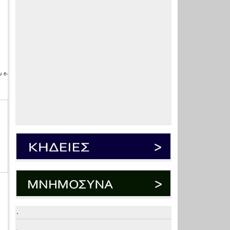
 e-
.
.