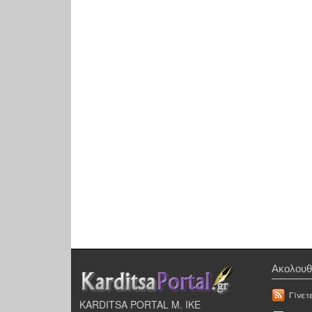
Ακολουθ
Γίνετ
KARDITSA PORTAL Μ. ΙΚΕ