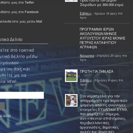
Προστασία του Δήμου
θήστε μας στο Twitter
Σοφάδων με 300.000 ευρώ
υθήστε μας στο Facebook
Ειδήσεις
-
1ημέρα 16 ώρες
πιο
πριν
ολουθείστε μας μέσω Mail
ΠΡΟΓΡΑΜΜΑ ΙΕΡΩΝ
ΑΚΟΛΟΥΘΙΩΝ ΜΗΝΟΣ
ΑΥΓΟΥΣΤΟΥ ΙΕΡΑΣ ΜΟΝΗΣ
τικό Δελτίο
ΠΕΤΡΑΣ ΚΑΤΑΦΥΓΙΟΥ
ΑΓΡΑΦΩΝ
ίτε στο τακτικό
τικό δελτίο μέσω
Κοινωνικά
-
2 ημέρες 20 ώρες
πιο
πριν
κτρονικού
μείου σας και
ΠΡΩΤΗ ΓΙΑ ΤΗΝ ΑΣΑ
θείτε με τα
Ειδήσεις
-
3 ημέρες 6 ώρες
πιο
ία νέα!
πριν
Στο νομοσχέδιο για την
απορρόφηση των δημοτικών
φορέων από τις ανώνυμες
εταιρείες ΕΥΔΑΠ και ΕΥΑΘ,
που ψηφίζεται σήμερα,
α τεύχη
αντιτίθενται επιστήμονες,
περιβαλλοντικές
οργανώσεις, δημοτικές
αρχές και δημοτικές