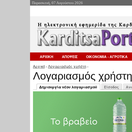
Παρασκευή, 07 Αυγούστου 2026
ΑΡΧΙΚΗ
ΑΠΟΨΕΙΣ
ΟΙΚΟΝΟΜΙΑ - ΑΓΡΟΤΙΚΑ
Αρχική
›
Λογαριασμός χρήστη
›
Είστε εδώ
Λογαριασμός χρήστ
Πρωτεύουσες καρτέλες
Δημιουργία νέου λογαριασμού
Είσοδος
Αν
(ενεργή καρτέλα)