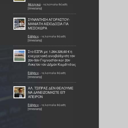
Αθλητικά
- τελευταία θέαση
[timestamp]
ΣΥΝΑΝΤΗΣΗ ΑΓΟΡΑΣΤΟΥ-
ΜΑΝΙΑΤΗ ΑΙΣΙΟΔΟΞΙΑ ΓΙΑ
ΜΕΣΟΧΩΡΑ
Ειδήσεις
- τελευταία θέαση
[timestamp]
Στο ΕΣΠΑ με 1.264.326,60 € η
ενεργειακή αναβάθμιση του
2ου-5ου Γυμνασίου και 2ου
Λυκείου του Δήμου Καρδίτσας
Ειδήσεις
- τελευταία θέαση
[timestamp]
ΑΛ. ΤΣΙΠΡΑΣ ΔΕΝ ΘΕΛΟΥΜΕ
ΝΑ ΔΑΝΕΙΖΟΜΑΣΤΕ ΕΠ'
ΑΠΕΙΡΟΝ
Ειδήσεις
- τελευταία θέαση
[timestamp]