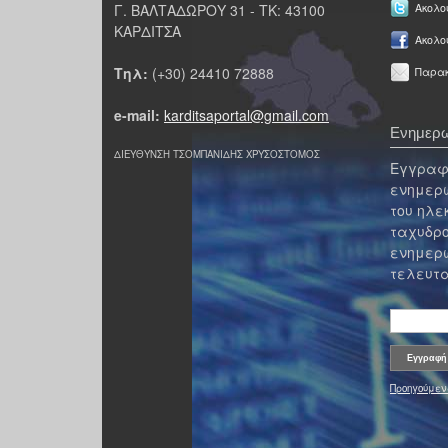
Γ. ΒΑΛΤΑΔΩΡΟΥ 31 - ΤΚ: 43100
Ακολου
ΚΑΡΔΙΤΣΑ
Ακολο
Τηλ:
(+30) 24410 72888
Παρακ
e-mail:
karditsaportal@gmail.com
Ενημερω
ΔΙΕΥΘΥΝΣΗ ΤΣΟΜΠΑΝΙΔΗΣ ΧΡΥΣΟΣΤΟΜΟΣ
Εγγραφε
ενημερω
του ηλε
ταχυδρο
ενημερω
τελευτα
Προηγούμεν