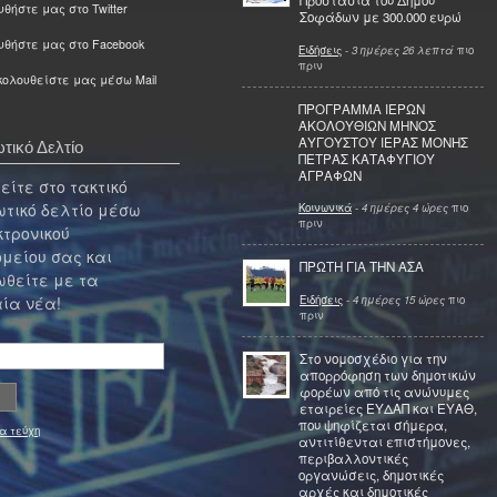
Προστασία του Δήμου
θήστε μας στο Twitter
Σοφάδων με 300.000 ευρώ
υθήστε μας στο Facebook
Ειδήσεις
-
3 ημέρες 26 λεπτά
πιο
πριν
ολουθείστε μας μέσω Mail
ΠΡΟΓΡΑΜΜΑ ΙΕΡΩΝ
ΑΚΟΛΟΥΘΙΩΝ ΜΗΝΟΣ
ΑΥΓΟΥΣΤΟΥ ΙΕΡΑΣ ΜΟΝΗΣ
τικό Δελτίο
ΠΕΤΡΑΣ ΚΑΤΑΦΥΓΙΟΥ
ΑΓΡΑΦΩΝ
ίτε στο τακτικό
τικό δελτίο μέσω
Κοινωνικά
-
4 ημέρες 4 ώρες
πιο
πριν
κτρονικού
μείου σας και
ΠΡΩΤΗ ΓΙΑ ΤΗΝ ΑΣΑ
θείτε με τα
Ειδήσεις
-
4 ημέρες 15 ώρες
πιο
ία νέα!
πριν
Στο νομοσχέδιο για την
απορρόφηση των δημοτικών
φορέων από τις ανώνυμες
εταιρείες ΕΥΔΑΠ και ΕΥΑΘ,
που ψηφίζεται σήμερα,
α τεύχη
αντιτίθενται επιστήμονες,
περιβαλλοντικές
οργανώσεις, δημοτικές
αρχές και δημοτικές