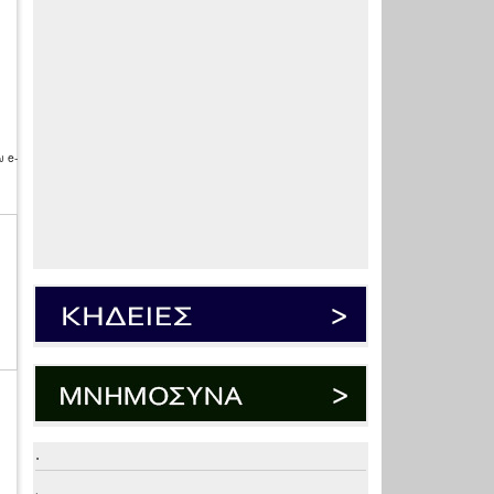
 e-
.
.