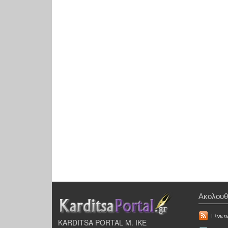
Ακολουθ
Γίνετ
KARDITSA PORTAL Μ. ΙΚΕ