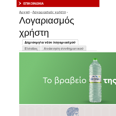
ΕΠΙΚΟΙΝΩΝΙΑ
Αρχική
›
Λογαριασμός χρήστη
›
Είστε εδώ
Λογαριασμός
χρήστη
Πρωτεύουσες καρτέλες
Δημιουργία νέου λογαριασμού
(ενεργή καρτέλα)
Είσοδος
Ανάκτηση συνθηματικού