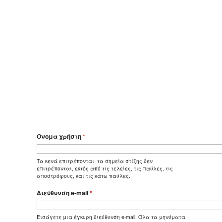
Όνομα χρήστη
*
Τα κενά επιτρέπονται· τα σημεία στίξης δεν
επιτρέπονται, εκτός από τις τελείες, τις παύλες, τις
αποστρόφους, και τις κάτω παύλες.
Διεύθυνση e-mail
*
Εισάγετε μια έγκυρη διεύθυνση e-mail. Όλα τα μηνύματα