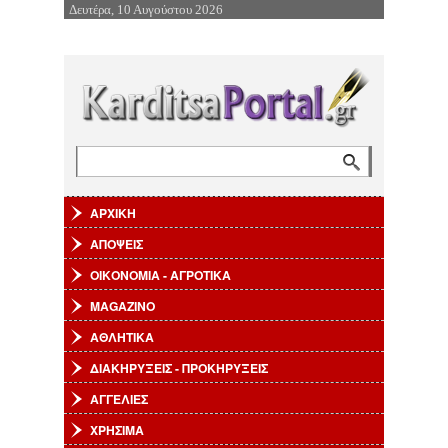
Δευτέρα, 10 Αυγούστου 2026
Επιστροφή στην Πλοήγηση
Αναζήτηση
Φόρμα αναζήτησης
ΑΡΧΙΚΗ
ΑΠΟΨΕΙΣ
ΟΙΚΟΝΟΜΙΑ - ΑΓΡΟΤΙΚΑ
MAGAZINO
ΑΘΛΗΤΙΚΑ
ΔΙΑΚΗΡΥΞΕΙΣ - ΠΡΟΚΗΡΥΞΕΙΣ
ΑΓΓΕΛΙΕΣ
ΧΡΗΣΙΜΑ