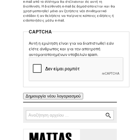
e-mail από το σύστημα θα στέλνονται σε αυτή τη
διεύθυνση. Η διεύθυνση e-mail δε δημοσιοποιείται και θα
χρησιμοποιηθεί μόνο αν ζητήσετε νέο συνθηματικό
εισόδου ή αν θελήσετε να παίρνετε κάποιες ειδήσεις ή
ειδοποιήσεις μέσω e-mail.
CAPTCHA
Αυτή η ερώτηση είναι για να διαπιστωθεί εάν
είστε άνθρωπος και για την αποτροπή
αυτοματοποιημένων υποβολών spam.
Αναζήτηση
Φόρμα αναζήτησης