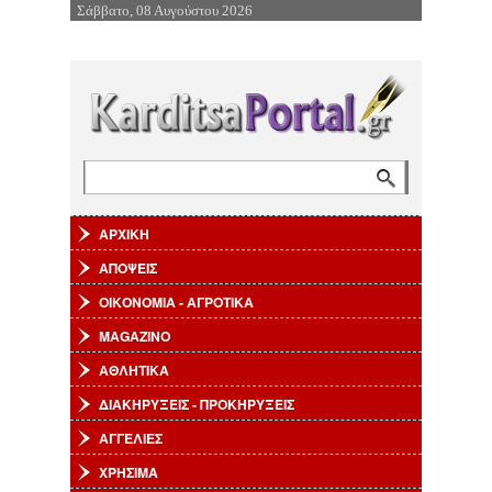
Σάββατο, 08 Αυγούστου 2026
Επιστροφή στην Πλοήγηση
Αναζήτηση
Φόρμα αναζήτησης
ΑΡΧΙΚΗ
ΑΠΟΨΕΙΣ
ΟΙΚΟΝΟΜΙΑ - ΑΓΡΟΤΙΚΑ
MAGAZINO
ΑΘΛΗΤΙΚΑ
ΔΙΑΚΗΡΥΞΕΙΣ - ΠΡΟΚΗΡΥΞΕΙΣ
ΑΓΓΕΛΙΕΣ
ΧΡΗΣΙΜΑ