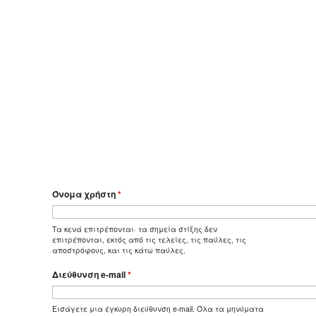
Όνομα χρήστη
*
Τα κενά επιτρέπονται· τα σημεία στίξης δεν
επιτρέπονται, εκτός από τις τελείες, τις παύλες, τις
αποστρόφους, και τις κάτω παύλες.
Διεύθυνση e-mail
*
Εισάγετε μια έγκυρη διεύθυνση e-mail. Όλα τα μηνύματα