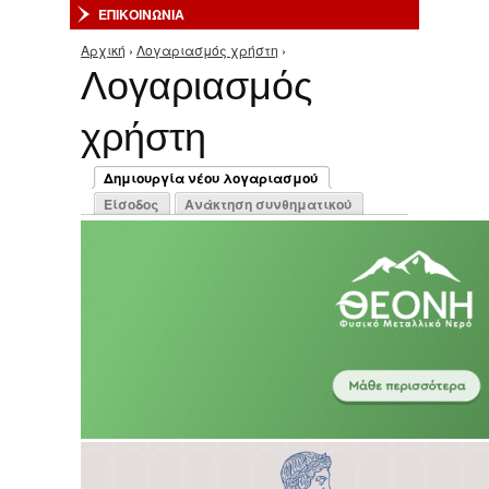
ΕΠΙΚΟΙΝΩΝΙΑ
Αρχική
›
Λογαριασμός χρήστη
›
Είστε εδώ
Λογαριασμός
χρήστη
Πρωτεύουσες καρτέλες
Δημιουργία νέου λογαριασμού
(ενεργή καρτέλα)
Είσοδος
Ανάκτηση συνθηματικού