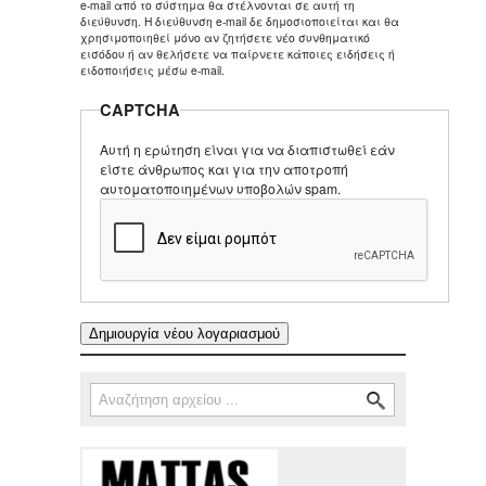
e-mail από το σύστημα θα στέλνονται σε αυτή τη
διεύθυνση. Η διεύθυνση e-mail δε δημοσιοποιείται και θα
χρησιμοποιηθεί μόνο αν ζητήσετε νέο συνθηματικό
εισόδου ή αν θελήσετε να παίρνετε κάποιες ειδήσεις ή
ειδοποιήσεις μέσω e-mail.
CAPTCHA
Αυτή η ερώτηση είναι για να διαπιστωθεί εάν
είστε άνθρωπος και για την αποτροπή
αυτοματοποιημένων υποβολών spam.
Αναζήτηση
Φόρμα αναζήτησης