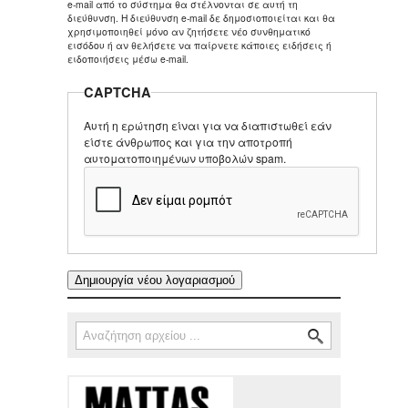
e-mail από το σύστημα θα στέλνονται σε αυτή τη
διεύθυνση. Η διεύθυνση e-mail δε δημοσιοποιείται και θα
χρησιμοποιηθεί μόνο αν ζητήσετε νέο συνθηματικό
εισόδου ή αν θελήσετε να παίρνετε κάποιες ειδήσεις ή
ειδοποιήσεις μέσω e-mail.
CAPTCHA
Αυτή η ερώτηση είναι για να διαπιστωθεί εάν
είστε άνθρωπος και για την αποτροπή
αυτοματοποιημένων υποβολών spam.
Αναζήτηση
Φόρμα αναζήτησης