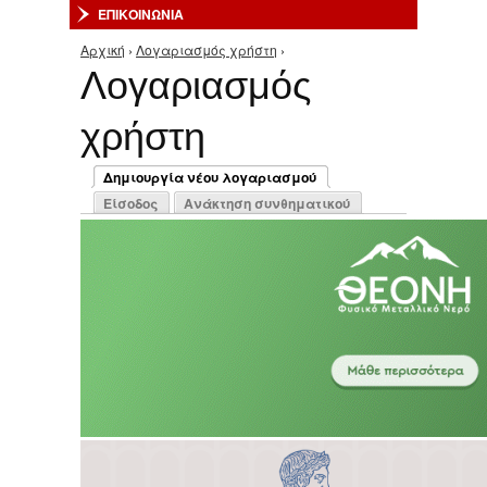
ΕΠΙΚΟΙΝΩΝΙΑ
Αρχική
›
Λογαριασμός χρήστη
›
Είστε εδώ
Λογαριασμός
χρήστη
Πρωτεύουσες καρτέλες
Δημιουργία νέου λογαριασμού
(ενεργή καρτέλα)
Είσοδος
Ανάκτηση συνθηματικού