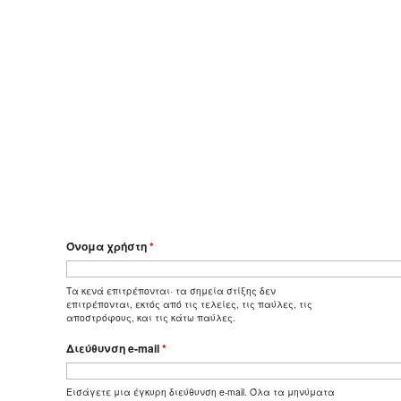
Όνομα χρήστη
*
Τα κενά επιτρέπονται· τα σημεία στίξης δεν
επιτρέπονται, εκτός από τις τελείες, τις παύλες, τις
αποστρόφους, και τις κάτω παύλες.
Διεύθυνση e-mail
*
Εισάγετε μια έγκυρη διεύθυνση e-mail. Όλα τα μηνύματα