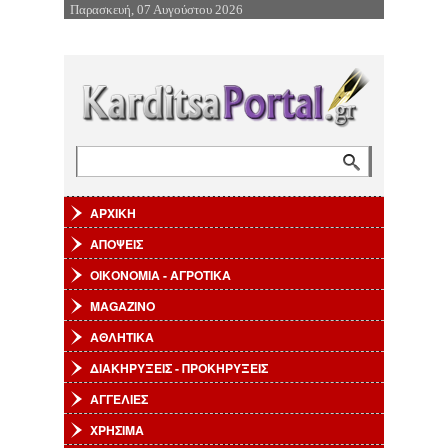
Παρασκευή, 07 Αυγούστου 2026
Επιστροφή στην Πλοήγηση
Αναζήτηση
Φόρμα αναζήτησης
ΑΡΧΙΚΗ
ΑΠΟΨΕΙΣ
ΟΙΚΟΝΟΜΙΑ - ΑΓΡΟΤΙΚΑ
MAGAZINO
ΑΘΛΗΤΙΚΑ
ΔΙΑΚΗΡΥΞΕΙΣ - ΠΡΟΚΗΡΥΞΕΙΣ
ΑΓΓΕΛΙΕΣ
ΧΡΗΣΙΜΑ