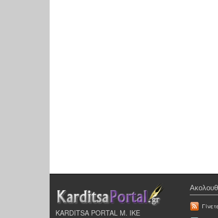
Ακολουθ
Γίνετ
KARDITSA PORTAL Μ. ΙΚΕ