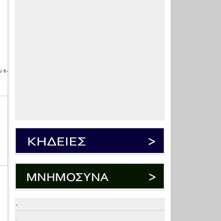
 e-
.
.