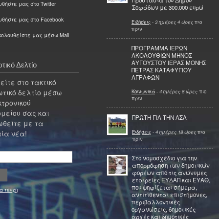
Προστασία του Δήμου
θήστε μας στο Twitter
Σοφάδων με 300.000 ευρώ
υθήστε μας στο Facebook
Ειδήσεις
-
3 ημέρες 4 ώρες
πιο
πριν
ολουθείστε μας μέσω Mail
ΠΡΟΓΡΑΜΜΑ ΙΕΡΩΝ
ΑΚΟΛΟΥΘΙΩΝ ΜΗΝΟΣ
ΑΥΓΟΥΣΤΟΥ ΙΕΡΑΣ ΜΟΝΗΣ
τικό Δελτίο
ΠΕΤΡΑΣ ΚΑΤΑΦΥΓΙΟΥ
ΑΓΡΑΦΩΝ
ίτε στο τακτικό
τικό δελτίο μέσω
Κοινωνικά
-
4 ημέρες 8 ώρες
πιο
πριν
κτρονικού
μείου σας και
ΠΡΩΤΗ ΓΙΑ ΤΗΝ ΑΣΑ
θείτε με τα
Ειδήσεις
-
4 ημέρες 18 ώρες
πιο
ία νέα!
πριν
Στο νομοσχέδιο για την
απορρόφηση των δημοτικών
φορέων από τις ανώνυμες
εταιρείες ΕΥΔΑΠ και ΕΥΑΘ,
που ψηφίζεται σήμερα,
α τεύχη
αντιτίθενται επιστήμονες,
περιβαλλοντικές
οργανώσεις, δημοτικές
αρχές και δημοτικές