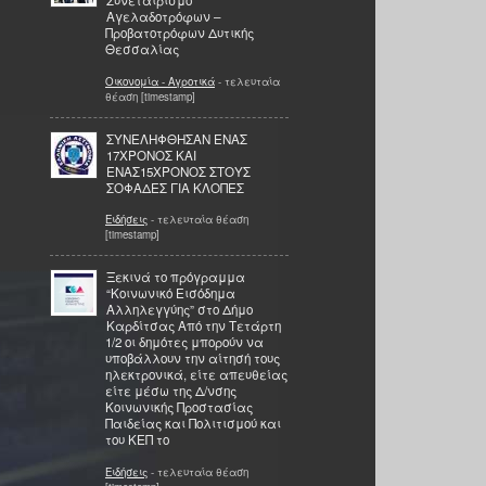
Συνεταιρισμό
Αγελαδοτρόφων –
Προβατοτρόφων Δυτικής
Θεσσαλίας
Οικονομία - Αγροτικά
- τελευταία
θέαση [timestamp]
ΣΥΝΕΛΗΦΘΗΣΑΝ ΕΝΑΣ
17ΧΡΟΝΟΣ ΚΑΙ
ΕΝΑΣ15ΧΡΟΝΟΣ ΣΤΟΥΣ
ΣΟΦΑΔΕΣ ΓΙΑ ΚΛΟΠΕΣ
Ειδήσεις
- τελευταία θέαση
[timestamp]
Ξεκινά το πρόγραμμα
“Κοινωνικό Εισόδημα
Αλληλεγγύης” στο Δήμο
Καρδίτσας Από την Τετάρτη
1/2 οι δημότες μπορούν να
υποβάλλουν την αίτησή τους
ηλεκτρονικά, είτε απευθείας
είτε μέσω της Δ/νσης
Κοινωνικής Προστασίας
Παιδείας και Πολιτισμού και
του ΚΕΠ το
Ειδήσεις
- τελευταία θέαση