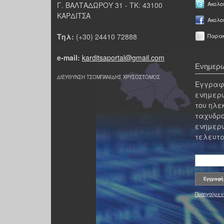
Γ. ΒΑΛΤΑΔΩΡΟΥ 31 - ΤΚ: 43100
Ακολου
ΚΑΡΔΙΤΣΑ
Ακολο
Τηλ:
(+30) 24410 72888
Παρακ
e-mail:
karditsaportal@gmail.com
Ενημερω
ΔΙΕΥΘΥΝΣΗ ΤΣΟΜΠΑΝΙΔΗΣ ΧΡΥΣΟΣΤΟΜΟΣ
Εγγραφε
ενημερω
του ηλε
ταχυδρο
ενημερω
τελευτα
Προηγούμεν