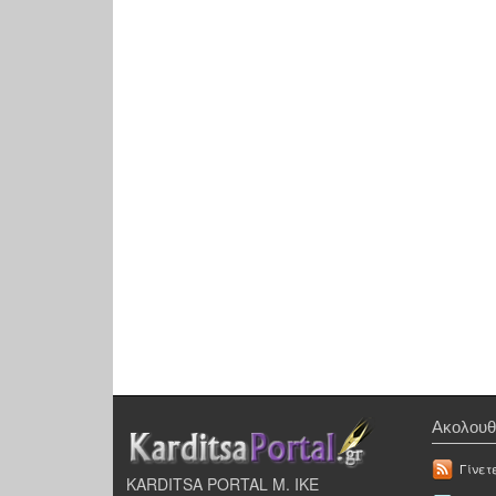
Ακολουθ
Γίνετ
KARDITSA PORTAL Μ. ΙΚΕ