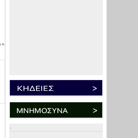
 e-
.
.