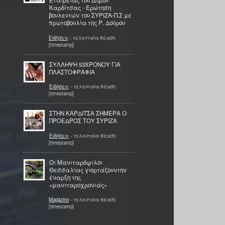
Εταιρείας του Δήμου
Καρδίτσας - Ερώτηση
βουλευτών του ΣΥΡΙΖΑ-Π.Σ με
πρωτοβουλία της Ρ. Δούρου
Ειδήσεις
- τελευταία θέαση
[timestamp]
ΣΥΛΛΗΨΗ 53ΧΡΟΝΟΥ ΓΙΑ
ΠΛΑΣΤΟΦΡΑΦΙΑ
Ειδήσεις
- τελευταία θέαση
[timestamp]
ΣΤΗΝ ΚΑΡΔΙΤΣΑ ΣΗΜΕΡΑ Ο
ΠΡΟΕΔΡΟΣ ΤΟΥ ΣΥΡΙΖΑ
Ειδήσεις
- τελευταία θέαση
[timestamp]
Οι Μανιταρόφιλοι
Θεσσαλίας γιορτάζουντην
έναρξη της
«μανιταροχρονιάς»
Magazino
- τελευταία θέαση
[timestamp]