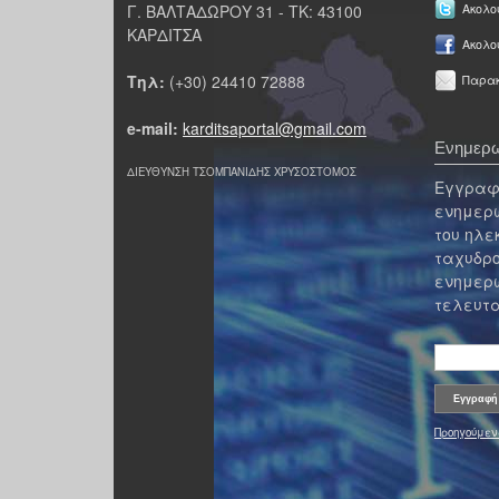
Γ. ΒΑΛΤΑΔΩΡΟΥ 31 - ΤΚ: 43100
Ακολου
ΚΑΡΔΙΤΣΑ
Ακολο
Τηλ:
(+30) 24410 72888
Παρακ
e-mail:
karditsaportal@gmail.com
Ενημερω
ΔΙΕΥΘΥΝΣΗ ΤΣΟΜΠΑΝΙΔΗΣ ΧΡΥΣΟΣΤΟΜΟΣ
Εγγραφε
ενημερω
του ηλε
ταχυδρο
ενημερω
τελευτα
Προηγούμεν