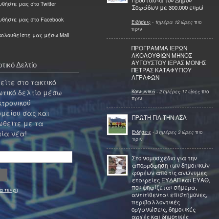
Προστασία του Δήμου
θήστε μας στο Twitter
Σοφάδων με 300.000 ευρώ
υθήστε μας στο Facebook
Ειδήσεις
-
1ημέρα 12 ώρες
πιο
πριν
ολουθείστε μας μέσω Mail
ΠΡΟΓΡΑΜΜΑ ΙΕΡΩΝ
ΑΚΟΛΟΥΘΙΩΝ ΜΗΝΟΣ
ΑΥΓΟΥΣΤΟΥ ΙΕΡΑΣ ΜΟΝΗΣ
τικό Δελτίο
ΠΕΤΡΑΣ ΚΑΤΑΦΥΓΙΟΥ
ΑΓΡΑΦΩΝ
ίτε στο τακτικό
τικό δελτίο μέσω
Κοινωνικά
-
2 ημέρες 17 ώρες
πιο
πριν
κτρονικού
μείου σας και
ΠΡΩΤΗ ΓΙΑ ΤΗΝ ΑΣΑ
θείτε με τα
Ειδήσεις
-
3 ημέρες 3 ώρες
πιο
ία νέα!
πριν
Στο νομοσχέδιο για την
απορρόφηση των δημοτικών
φορέων από τις ανώνυμες
εταιρείες ΕΥΔΑΠ και ΕΥΑΘ,
που ψηφίζεται σήμερα,
α τεύχη
αντιτίθενται επιστήμονες,
περιβαλλοντικές
οργανώσεις, δημοτικές
αρχές και δημοτικές