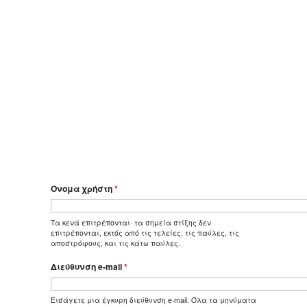
Όνομα χρήστη
*
Τα κενά επιτρέπονται· τα σημεία στίξης δεν
επιτρέπονται, εκτός από τις τελείες, τις παύλες, τις
αποστρόφους, και τις κάτω παύλες.
Διεύθυνση e-mail
*
Εισάγετε μια έγκυρη διεύθυνση e-mail. Όλα τα μηνύματα