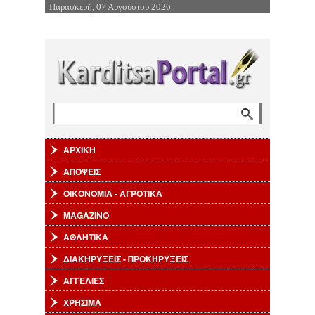
Παρασκευή, 07 Αυγούστου 2026
Επιστροφή στην Πλοήγηση
Αναζήτηση
Φόρμα αναζήτησης
ΑΡΧΙΚΗ
ΑΠΟΨΕΙΣ
ΟΙΚΟΝΟΜΙΑ - ΑΓΡΟΤΙΚΑ
MAGAZINO
ΑΘΛΗΤΙΚΑ
ΔΙΑΚΗΡΥΞΕΙΣ - ΠΡΟΚΗΡΥΞΕΙΣ
ΑΓΓΕΛΙΕΣ
ΧΡΗΣΙΜΑ