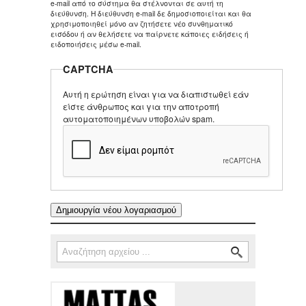
e-mail από το σύστημα θα στέλνονται σε αυτή τη
διεύθυνση. Η διεύθυνση e-mail δε δημοσιοποιείται και θα
χρησιμοποιηθεί μόνο αν ζητήσετε νέο συνθηματικό
εισόδου ή αν θελήσετε να παίρνετε κάποιες ειδήσεις ή
ειδοποιήσεις μέσω e-mail.
CAPTCHA
Αυτή η ερώτηση είναι για να διαπιστωθεί εάν
είστε άνθρωπος και για την αποτροπή
αυτοματοποιημένων υποβολών spam.
Αναζήτηση
Φόρμα αναζήτησης