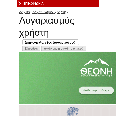
ΕΠΙΚΟΙΝΩΝΙΑ
Αρχική
›
Λογαριασμός χρήστη
›
Είστε εδώ
Λογαριασμός
χρήστη
Πρωτεύουσες καρτέλες
Δημιουργία νέου λογαριασμού
(ενεργή καρτέλα)
Είσοδος
Ανάκτηση συνθηματικού