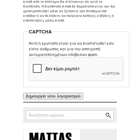
e-mail από το σύστημα θα στέλνονται σε αυτή τη
διεύθυνση. Η διεύθυνση e-mail δε δημοσιοποιείται και θα
χρησιμοποιηθεί μόνο αν ζητήσετε νέο συνθηματικό
εισόδου ή αν θελήσετε να παίρνετε κάποιες ειδήσεις ή
ειδοποιήσεις μέσω e-mail.
CAPTCHA
Αυτή η ερώτηση είναι για να διαπιστωθεί εάν
είστε άνθρωπος και για την αποτροπή
αυτοματοποιημένων υποβολών spam.
Αναζήτηση
Φόρμα αναζήτησης