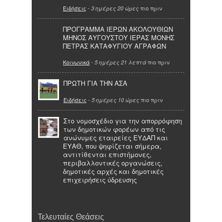
Ειδήσεις
-
πιο πριν
3 ημέρες 20 ώρες
ΠΡΟΓΡΑΜΜΑ ΙΕΡΩΝ ΑΚΟΛΟΥΘΙΩΝ
ΜΗΝΟΣ ΑΥΓΟΥΣΤΟΥ ΙΕΡΑΣ ΜΟΝΗΣ
ΠΕΤΡΑΣ ΚΑΤΑΦΥΓΙΟΥ ΑΓΡΑΦΩΝ
Κοινωνικά
-
πιο πριν
5 ημέρες 21 λεπτά
ΠΡΩΤΗ ΓΙΑ ΤΗΝ ΑΣΑ
Ειδήσεις
-
πιο πριν
5 ημέρες 10 ώρες
Στο νομοσχέδιο για την απορρόφηση
των δημοτικών φορέων από τις
ανώνυμες εταιρείες ΕΥΔΑΠ και
ΕΥΑΘ, που ψηφίζεται σήμερα,
αντιτίθενται επιστήμονες,
περιβαλλοντικές οργανώσεις,
δημοτικές αρχές και δημοτικές
επιχειρήσεις ύδρευσης
Τελευταίες Θεάσεις