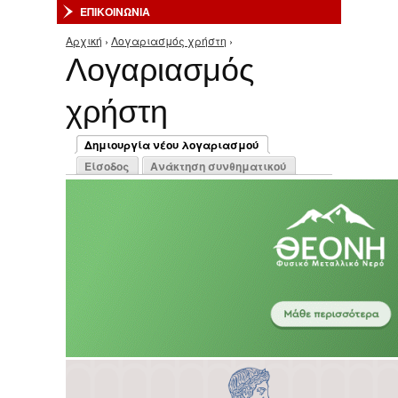
ΕΠΙΚΟΙΝΩΝΙΑ
Αρχική
›
Λογαριασμός χρήστη
›
Είστε εδώ
Λογαριασμός
χρήστη
Πρωτεύουσες καρτέλες
Δημιουργία νέου λογαριασμού
(ενεργή καρτέλα)
Είσοδος
Ανάκτηση συνθηματικού