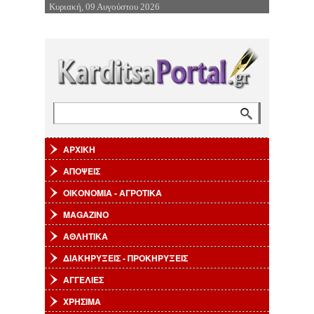
Κυριακή, 09 Αυγούστου 2026
Επιστροφή στην Πλοήγηση
Αναζήτηση
Φόρμα αναζήτησης
ΑΡΧΙΚΗ
ΑΠΟΨΕΙΣ
ΟΙΚΟΝΟΜΙΑ - ΑΓΡΟΤΙΚΑ
MAGAZINO
ΑΘΛΗΤΙΚΑ
ΔΙΑΚΗΡΥΞΕΙΣ - ΠΡΟΚΗΡΥΞΕΙΣ
ΑΓΓΕΛΙΕΣ
ΧΡΗΣΙΜΑ