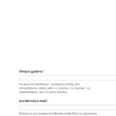
Όνομα χρήστη
*
Τα κενά επιτρέπονται· τα σημεία στίξης δεν
επιτρέπονται, εκτός από τις τελείες, τις παύλες, τις
αποστρόφους, και τις κάτω παύλες.
Διεύθυνση e-mail
*
Εισάγετε μια έγκυρη διεύθυνση e-mail. Όλα τα μηνύματα