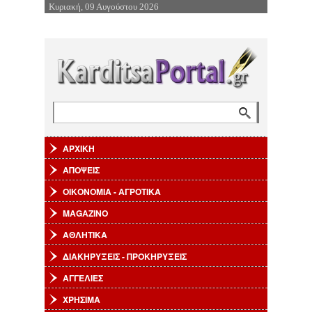
Κυριακή, 09 Αυγούστου 2026
Επιστροφή στην Πλοήγηση
Αναζήτηση
Φόρμα αναζήτησης
ΑΡΧΙΚΗ
ΑΠΟΨΕΙΣ
ΟΙΚΟΝΟΜΙΑ - ΑΓΡΟΤΙΚΑ
MAGAZINO
ΑΘΛΗΤΙΚΑ
ΔΙΑΚΗΡΥΞΕΙΣ - ΠΡΟΚΗΡΥΞΕΙΣ
ΑΓΓΕΛΙΕΣ
ΧΡΗΣΙΜΑ