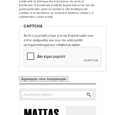
e-mail από το σύστημα θα στέλνονται σε αυτή τη
διεύθυνση. Η διεύθυνση e-mail δε δημοσιοποιείται και θα
χρησιμοποιηθεί μόνο αν ζητήσετε νέο συνθηματικό
εισόδου ή αν θελήσετε να παίρνετε κάποιες ειδήσεις ή
ειδοποιήσεις μέσω e-mail.
CAPTCHA
Αυτή η ερώτηση είναι για να διαπιστωθεί εάν
είστε άνθρωπος και για την αποτροπή
αυτοματοποιημένων υποβολών spam.
Αναζήτηση
Φόρμα αναζήτησης