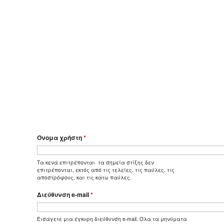
Όνομα χρήστη
*
Τα κενά επιτρέπονται· τα σημεία στίξης δεν
επιτρέπονται, εκτός από τις τελείες, τις παύλες, τις
αποστρόφους, και τις κάτω παύλες.
Διεύθυνση e-mail
*
Εισάγετε μια έγκυρη διεύθυνση e-mail. Όλα τα μηνύματα