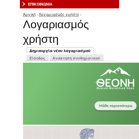
ΕΠΙΚΟΙΝΩΝΙΑ
Αρχική
›
Λογαριασμός χρήστη
›
Είστε εδώ
Λογαριασμός
χρήστη
Πρωτεύουσες καρτέλες
Δημιουργία νέου λογαριασμού
(ενεργή καρτέλα)
Είσοδος
Ανάκτηση συνθηματικού