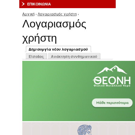
ΕΠΙΚΟΙΝΩΝΙΑ
Αρχική
›
Λογαριασμός χρήστη
›
Είστε εδώ
Λογαριασμός
χρήστη
Πρωτεύουσες καρτέλες
Δημιουργία νέου λογαριασμού
(ενεργή καρτέλα)
Είσοδος
Ανάκτηση συνθηματικού