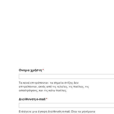
Όνομα χρήστη
*
Τα κενά επιτρέπονται· τα σημεία στίξης δεν
επιτρέπονται, εκτός από τις τελείες, τις παύλες, τις
αποστρόφους, και τις κάτω παύλες.
Διεύθυνση e-mail
*
Εισάγετε μια έγκυρη διεύθυνση e-mail. Όλα τα μηνύματα