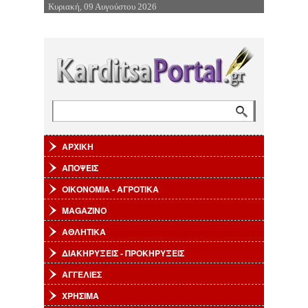
Κυριακή, 09 Αυγούστου 2026
Επιστροφή στην Πλοήγηση
Αναζήτηση
Φόρμα αναζήτησης
ΑΡΧΙΚΗ
ΑΠΟΨΕΙΣ
ΟΙΚΟΝΟΜΙΑ - ΑΓΡΟΤΙΚΑ
MAGAZINO
ΑΘΛΗΤΙΚΑ
ΔΙΑΚΗΡΥΞΕΙΣ - ΠΡΟΚΗΡΥΞΕΙΣ
ΑΓΓΕΛΙΕΣ
ΧΡΗΣΙΜΑ