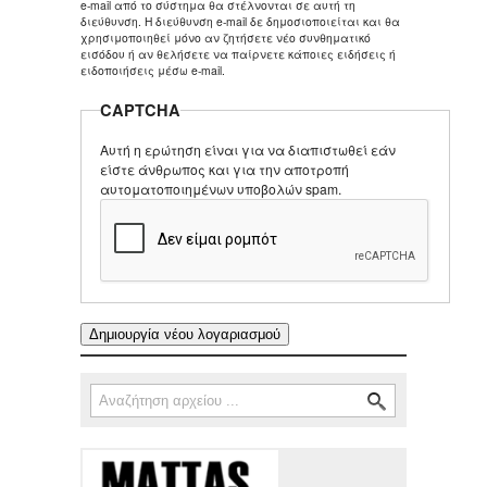
e-mail από το σύστημα θα στέλνονται σε αυτή τη
διεύθυνση. Η διεύθυνση e-mail δε δημοσιοποιείται και θα
χρησιμοποιηθεί μόνο αν ζητήσετε νέο συνθηματικό
εισόδου ή αν θελήσετε να παίρνετε κάποιες ειδήσεις ή
ειδοποιήσεις μέσω e-mail.
CAPTCHA
Αυτή η ερώτηση είναι για να διαπιστωθεί εάν
είστε άνθρωπος και για την αποτροπή
αυτοματοποιημένων υποβολών spam.
Αναζήτηση
Φόρμα αναζήτησης