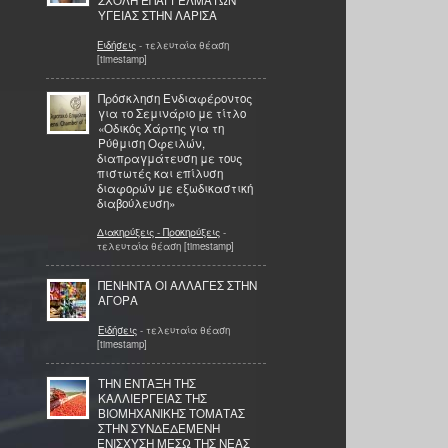
ΣΧΟΛΗ ΕΠΑΓΓΕΛΜΑΤΩΝ
ΥΓΕΙΑΣ ΣΤΗΝ ΛΑΡΙΣΑ
Ειδήσεις
- τελευταία θέαση
[timestamp]
Πρόσκληση Ενδιαφέροντος
για το Σεμινάριο με τίτλο
«Οδικός Χάρτης για τη
Ρύθμιση Οφειλών,
διαπραγμάτευση με τους
πιστωτές και επίλυση
διαφορών με εξωδικαστική
διαβούλευση»
Διακηρύξεις - Προκηρύξεις
-
τελευταία θέαση [timestamp]
ΠΕΝΗΝΤΑ ΟΙ ΑΛΛΑΓΕΣ ΣΤΗΝ
ΑΓΟΡΑ
Ειδήσεις
- τελευταία θέαση
[timestamp]
ΤΗΝ ΕΝΤΑΞΗ ΤΗΣ
ΚΑΛΛΙΕΡΓΕΙΑΣ ΤΗΣ
ΒΙΟΜΗΧΑΝΙΚΗΣ ΤΟΜΑΤΑΣ
ΣΤΗΝ ΣΥΝΔΕΔΕΜΕΝΗ
ΕΝΙΣΧΥΣΗ ΜΕΣΩ ΤΗΣ ΝΕΑΣ