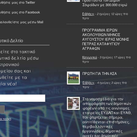
Προστασία του Δήμου
θήστε μας στο Twitter
Σοφάδων με 300.000 ευρώ
υθήστε μας στο Facebook
Ειδήσεις
-
2 ημέρες 12 ώρες
πιο
πριν
ολουθείστε μας μέσω Mail
ΠΡΟΓΡΑΜΜΑ ΙΕΡΩΝ
ΑΚΟΛΟΥΘΙΩΝ ΜΗΝΟΣ
ΑΥΓΟΥΣΤΟΥ ΙΕΡΑΣ ΜΟΝΗΣ
τικό Δελτίο
ΠΕΤΡΑΣ ΚΑΤΑΦΥΓΙΟΥ
ΑΓΡΑΦΩΝ
ίτε στο τακτικό
τικό δελτίο μέσω
Κοινωνικά
-
3 ημέρες 17 ώρες
πιο
πριν
κτρονικού
μείου σας και
ΠΡΩΤΗ ΓΙΑ ΤΗΝ ΑΣΑ
θείτε με τα
Ειδήσεις
-
4 ημέρες 3 ώρες
πιο
ία νέα!
πριν
Στο νομοσχέδιο για την
απορρόφηση των δημοτικών
φορέων από τις ανώνυμες
εταιρείες ΕΥΔΑΠ και ΕΥΑΘ,
που ψηφίζεται σήμερα,
α τεύχη
αντιτίθενται επιστήμονες,
περιβαλλοντικές
οργανώσεις, δημοτικές
αρχές και δημοτικές