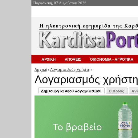
Παρασκευή, 07 Αυγούστου 2026
ΑΡΧΙΚΗ
ΑΠΟΨΕΙΣ
ΟΙΚΟΝΟΜΙΑ - ΑΓΡΟΤΙΚΑ
Αρχική
›
Λογαριασμός χρήστη
›
Είστε εδώ
Λογαριασμός χρήστ
Πρωτεύουσες καρτέλες
Δημιουργία νέου λογαριασμού
Είσοδος
Αν
(ενεργή καρτέλα)