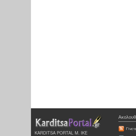
Ακολουθ
Γίνετ
KARDITSA PORTAL Μ. ΙΚΕ