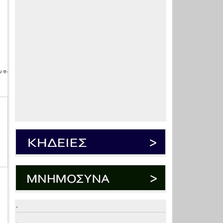
 e-
.
.