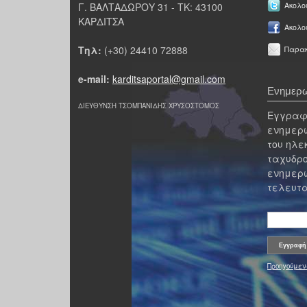
Γ. ΒΑΛΤΑΔΩΡΟΥ 31 - ΤΚ: 43100
Ακολου
ΚΑΡΔΙΤΣΑ
Ακολο
Τηλ:
(+30) 24410 72888
Παρακ
e-mail:
karditsaportal@gmail.com
Ενημερω
ΔΙΕΥΘΥΝΣΗ ΤΣΟΜΠΑΝΙΔΗΣ ΧΡΥΣΟΣΤΟΜΟΣ
Εγγραφε
ενημερω
του ηλε
ταχυδρο
ενημερω
τελευτα
Προηγούμεν