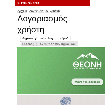
ΕΠΙΚΟΙΝΩΝΙΑ
Αρχική
›
Λογαριασμός χρήστη
›
Είστε εδώ
Λογαριασμός
χρήστη
Πρωτεύουσες καρτέλες
Δημιουργία νέου λογαριασμού
(ενεργή καρτέλα)
Είσοδος
Ανάκτηση συνθηματικού