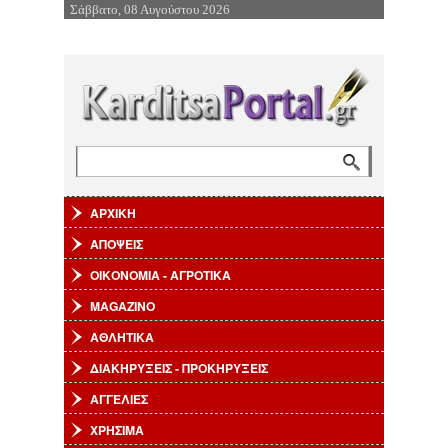
Σάββατο, 08 Αυγούστου 2026
Επιστροφή στην Πλοήγηση
Αναζήτηση
Φόρμα αναζήτησης
ΑΡΧΙΚΗ
ΑΠΟΨΕΙΣ
ΟΙΚΟΝΟΜΙΑ - ΑΓΡΟΤΙΚΑ
MAGAZINO
ΑΘΛΗΤΙΚΑ
ΔΙΑΚΗΡΥΞΕΙΣ - ΠΡΟΚΗΡΥΞΕΙΣ
ΑΓΓΕΛΙΕΣ
ΧΡΗΣΙΜΑ