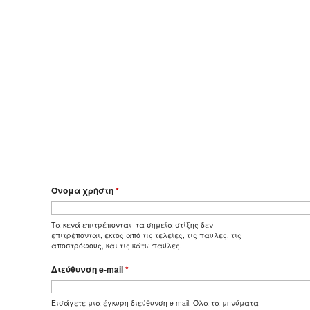
Όνομα χρήστη
*
Τα κενά επιτρέπονται· τα σημεία στίξης δεν
επιτρέπονται, εκτός από τις τελείες, τις παύλες, τις
αποστρόφους, και τις κάτω παύλες.
Διεύθυνση e-mail
*
Εισάγετε μια έγκυρη διεύθυνση e-mail. Όλα τα μηνύματα