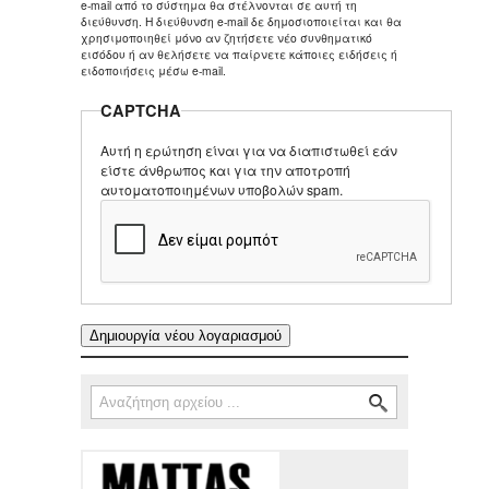
e-mail από το σύστημα θα στέλνονται σε αυτή τη
διεύθυνση. Η διεύθυνση e-mail δε δημοσιοποιείται και θα
χρησιμοποιηθεί μόνο αν ζητήσετε νέο συνθηματικό
εισόδου ή αν θελήσετε να παίρνετε κάποιες ειδήσεις ή
ειδοποιήσεις μέσω e-mail.
CAPTCHA
Αυτή η ερώτηση είναι για να διαπιστωθεί εάν
είστε άνθρωπος και για την αποτροπή
αυτοματοποιημένων υποβολών spam.
Αναζήτηση
Φόρμα αναζήτησης