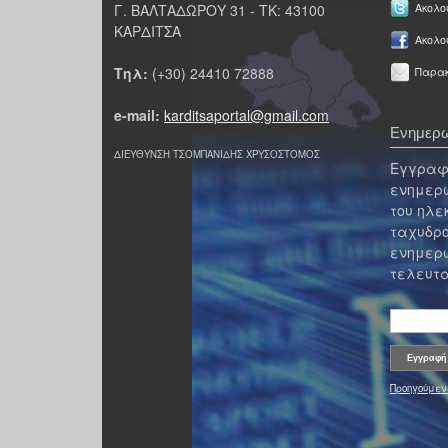
Γ. ΒΑΛΤΑΔΩΡΟΥ 31 - ΤΚ: 43100
Ακολου
ΚΑΡΔΙΤΣΑ
Ακολο
Τηλ:
(+30) 24410 72888
Παρακ
e-mail:
karditsaportal@gmail.com
Ενημερω
ΔΙΕΥΘΥΝΣΗ ΤΣΟΜΠΑΝΙΔΗΣ ΧΡΥΣΟΣΤΟΜΟΣ
Εγγραφε
ενημερω
του ηλε
ταχυδρο
ενημερω
τελευτα
Προηγούμεν