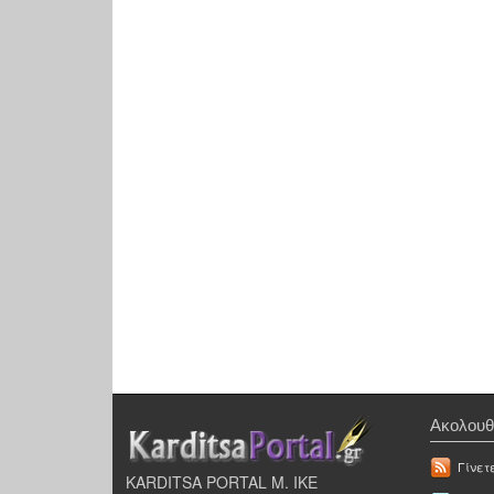
Ακολουθ
Γίνετ
KARDITSA PORTAL Μ. ΙΚΕ