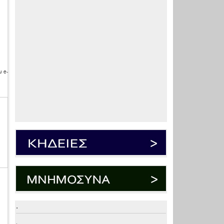
 e-
.
.