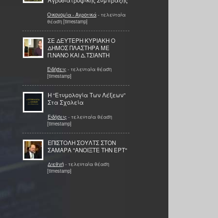
Αγροδιατροφικής Σύμπραξης
Οικονομία - Αγροτικά
- τελευταία
θέαση [timestamp]
ΣΕ ΔΕΥΤΕΡΗ ΚΥΡΙΑΚΗ Ο
ΔΗΜΟΣ ΠΛΑΣΤΗΡΑ ΜΕ
Π.ΝΑΝΟ ΚΑΙ Δ.ΤΣΙΑΝΤΗ
Ειδήσεις
- τελευταία θέαση
[timestamp]
Η “Ετυμολογία Των Λέξεων”
Στα Σχολεία
Ειδήσεις
- τελευταία θέαση
[timestamp]
ΕΠΙΣΤΟΛΗ ΣΟΥΛΤΣ ΣΤΟΝ
ΣΑΜΑΡΑ ''ΑΝΟΙΞΤΕ ΤΗΝ ΕΡΤ''
Διεθνή
- τελευταία θέαση
[timestamp]