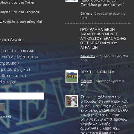
Προστασία του Δήμου
θήστε μας στο Twitter
Σοφάδων με 300.000 ευρώ
υθήστε μας στο Facebook
Ειδήσεις
-
2 ημέρες 15 ώρες
πιο
πριν
ολουθείστε μας μέσω Mail
ΠΡΟΓΡΑΜΜΑ ΙΕΡΩΝ
ΑΚΟΛΟΥΘΙΩΝ ΜΗΝΟΣ
ΑΥΓΟΥΣΤΟΥ ΙΕΡΑΣ ΜΟΝΗΣ
τικό Δελτίο
ΠΕΤΡΑΣ ΚΑΤΑΦΥΓΙΟΥ
ΑΓΡΑΦΩΝ
ίτε στο τακτικό
τικό δελτίο μέσω
Κοινωνικά
-
3 ημέρες 19 ώρες
πιο
πριν
κτρονικού
μείου σας και
ΠΡΩΤΗ ΓΙΑ ΤΗΝ ΑΣΑ
θείτε με τα
Ειδήσεις
-
4 ημέρες 5 ώρες
πιο
ία νέα!
πριν
Στο νομοσχέδιο για την
απορρόφηση των δημοτικών
φορέων από τις ανώνυμες
εταιρείες ΕΥΔΑΠ και ΕΥΑΘ,
που ψηφίζεται σήμερα,
α τεύχη
αντιτίθενται επιστήμονες,
περιβαλλοντικές
οργανώσεις, δημοτικές
αρχές και δημοτικές