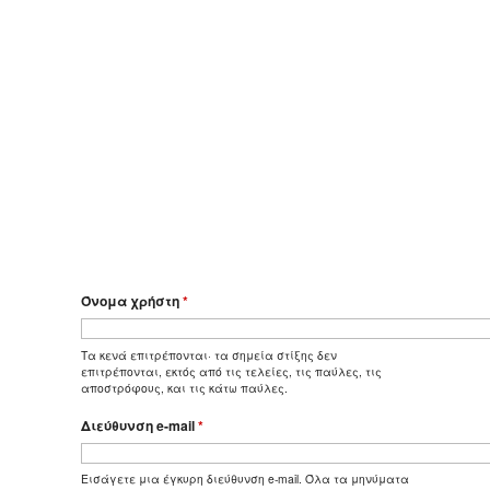
Όνομα χρήστη
*
Τα κενά επιτρέπονται· τα σημεία στίξης δεν
επιτρέπονται, εκτός από τις τελείες, τις παύλες, τις
αποστρόφους, και τις κάτω παύλες.
Διεύθυνση e-mail
*
Εισάγετε μια έγκυρη διεύθυνση e-mail. Όλα τα μηνύματα