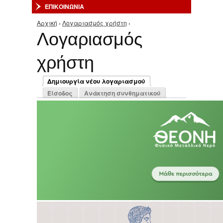
ΕΠΙΚΟΙΝΩΝΙΑ
Αρχική
›
Λογαριασμός χρήστη
›
Είστε εδώ
Λογαριασμός
χρήστη
Πρωτεύουσες καρτέλες
Δημιουργία νέου λογαριασμού
(ενεργή καρτέλα)
Είσοδος
Ανάκτηση συνθηματικού