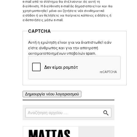
e-mail από το σύστημα θα στέλνονται σε αυτή τη
διεύθυνση. Η διεύθυνση e-mail δε δημοσιοποιείται και θα
χρησιμοποιηθεί μόνο αν ζητήσετε νέο συνθηματικό
εισόδου ή αν θελήσετε να παίρνετε κάποιες ειδήσεις ή
ειδοποιήσεις μέσω e-mail.
CAPTCHA
Αυτή η ερώτηση είναι για να διαπιστωθεί εάν
είστε άνθρωπος και για την αποτροπή
αυτοματοποιημένων υποβολών spam.
Αναζήτηση
Φόρμα αναζήτησης