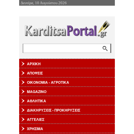
Δευτέρα, 10 Αυγούστου 2026
Επιστροφή στην Πλοήγηση
Αναζήτηση
Φόρμα αναζήτησης
ΑΡΧΙΚΗ
ΑΠΟΨΕΙΣ
ΟΙΚΟΝΟΜΙΑ - ΑΓΡΟΤΙΚΑ
MAGAZINO
ΑΘΛΗΤΙΚΑ
ΔΙΑΚΗΡΥΞΕΙΣ - ΠΡΟΚΗΡΥΞΕΙΣ
ΑΓΓΕΛΙΕΣ
ΧΡΗΣΙΜΑ