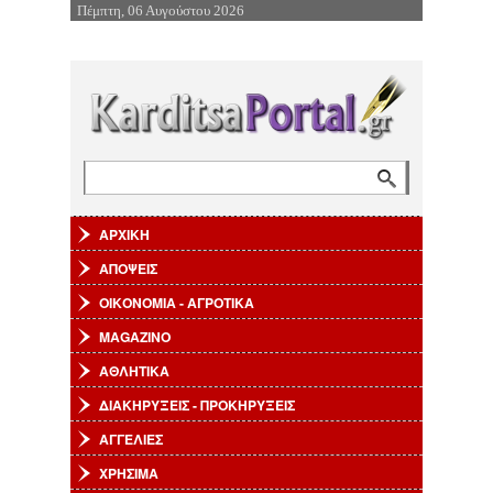
Πέμπτη, 06 Αυγούστου 2026
Επιστροφή στην Πλοήγηση
Αναζήτηση
Φόρμα αναζήτησης
ΑΡΧΙΚΗ
ΑΠΟΨΕΙΣ
ΟΙΚΟΝΟΜΙΑ - ΑΓΡΟΤΙΚΑ
MAGAZINO
ΑΘΛΗΤΙΚΑ
ΔΙΑΚΗΡΥΞΕΙΣ - ΠΡΟΚΗΡΥΞΕΙΣ
ΑΓΓΕΛΙΕΣ
ΧΡΗΣΙΜΑ