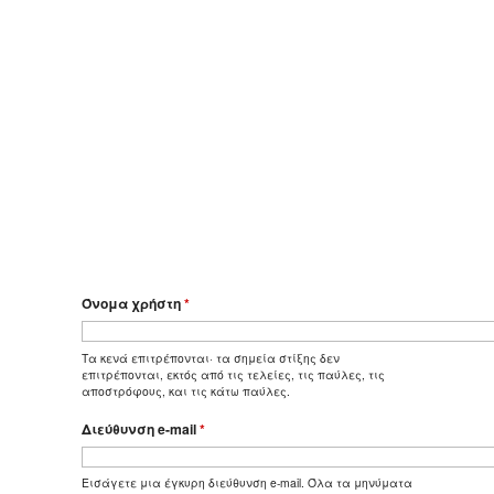
Όνομα χρήστη
*
Τα κενά επιτρέπονται· τα σημεία στίξης δεν
επιτρέπονται, εκτός από τις τελείες, τις παύλες, τις
αποστρόφους, και τις κάτω παύλες.
Διεύθυνση e-mail
*
Εισάγετε μια έγκυρη διεύθυνση e-mail. Όλα τα μηνύματα