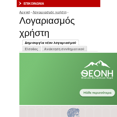
ΕΠΙΚΟΙΝΩΝΙΑ
Αρχική
›
Λογαριασμός χρήστη
›
Είστε εδώ
Λογαριασμός
χρήστη
Πρωτεύουσες καρτέλες
Δημιουργία νέου λογαριασμού
(ενεργή καρτέλα)
Είσοδος
Ανάκτηση συνθηματικού