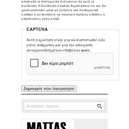
e-mail από το σύστημα θα στέλνονται σε αυτή τη
διεύθυνση. Η διεύθυνση e-mail δε δημοσιοποιείται και θα
χρησιμοποιηθεί μόνο αν ζητήσετε νέο συνθηματικό
εισόδου ή αν θελήσετε να παίρνετε κάποιες ειδήσεις ή
ειδοποιήσεις μέσω e-mail.
CAPTCHA
Αυτή η ερώτηση είναι για να διαπιστωθεί εάν
είστε άνθρωπος και για την αποτροπή
αυτοματοποιημένων υποβολών spam.
Αναζήτηση
Φόρμα αναζήτησης