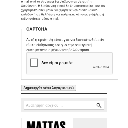
e-mail από το σύστημα θα στέλνονται σε αυτή τη
διεύθυνση. Η διεύθυνση e-mail δε δημοσιοποιείται και θα
χρησιμοποιηθεί μόνο αν ζητήσετε νέο συνθηματικό
εισόδου ή αν θελήσετε να παίρνετε κάποιες ειδήσεις ή
ειδοποιήσεις μέσω e-mail.
CAPTCHA
Αυτή η ερώτηση είναι για να διαπιστωθεί εάν
είστε άνθρωπος και για την αποτροπή
αυτοματοποιημένων υποβολών spam.
Αναζήτηση
Φόρμα αναζήτησης