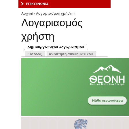
ΕΠΙΚΟΙΝΩΝΙΑ
Αρχική
›
Λογαριασμός χρήστη
›
Είστε εδώ
Λογαριασμός
χρήστη
Πρωτεύουσες καρτέλες
Δημιουργία νέου λογαριασμού
(ενεργή καρτέλα)
Είσοδος
Ανάκτηση συνθηματικού