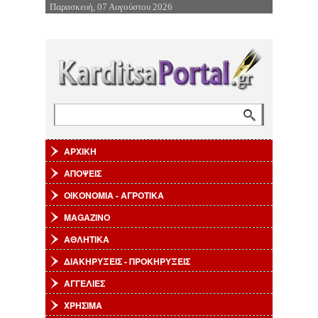
Παρασκευή, 07 Αυγούστου 2026
Επιστροφή στην Πλοήγηση
Αναζήτηση
Φόρμα αναζήτησης
ΑΡΧΙΚΗ
ΑΠΟΨΕΙΣ
ΟΙΚΟΝΟΜΙΑ - ΑΓΡΟΤΙΚΑ
MAGAZINO
ΑΘΛΗΤΙΚΑ
ΔΙΑΚΗΡΥΞΕΙΣ - ΠΡΟΚΗΡΥΞΕΙΣ
ΑΓΓΕΛΙΕΣ
ΧΡΗΣΙΜΑ