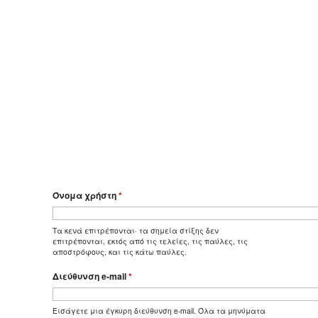
Όνομα χρήστη
*
Τα κενά επιτρέπονται· τα σημεία στίξης δεν
επιτρέπονται, εκτός από τις τελείες, τις παύλες, τις
αποστρόφους, και τις κάτω παύλες.
Διεύθυνση e-mail
*
Εισάγετε μια έγκυρη διεύθυνση e-mail. Όλα τα μηνύματα