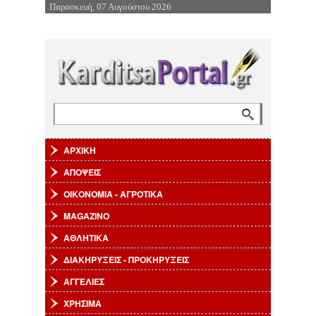
Παρασκευή, 07 Αυγούστου 2026
Επιστροφή στην Πλοήγηση
Αναζήτηση
Φόρμα αναζήτησης
ΑΡΧΙΚΗ
ΑΠΟΨΕΙΣ
ΟΙΚΟΝΟΜΙΑ - ΑΓΡΟΤΙΚΑ
MAGAZINO
ΑΘΛΗΤΙΚΑ
ΔΙΑΚΗΡΥΞΕΙΣ - ΠΡΟΚΗΡΥΞΕΙΣ
ΑΓΓΕΛΙΕΣ
ΧΡΗΣΙΜΑ