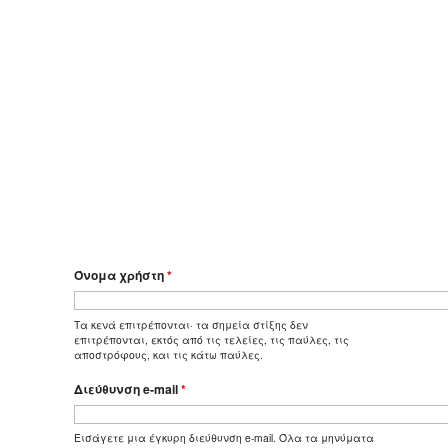
Όνομα χρήστη
*
Τα κενά επιτρέπονται· τα σημεία στίξης δεν
επιτρέπονται, εκτός από τις τελείες, τις παύλες, τις
αποστρόφους, και τις κάτω παύλες.
Διεύθυνση e-mail
*
Εισάγετε μια έγκυρη διεύθυνση e-mail. Όλα τα μηνύματα