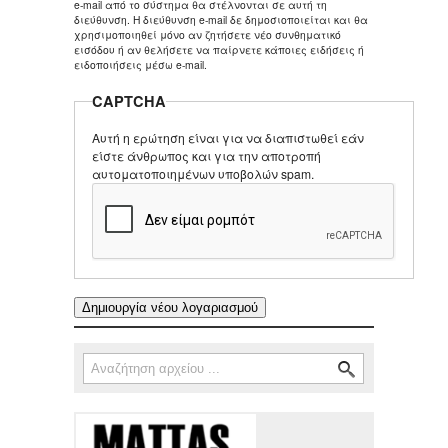
e-mail από το σύστημα θα στέλνονται σε αυτή τη
διεύθυνση. Η διεύθυνση e-mail δε δημοσιοποιείται και θα
χρησιμοποιηθεί μόνο αν ζητήσετε νέο συνθηματικό
εισόδου ή αν θελήσετε να παίρνετε κάποιες ειδήσεις ή
ειδοποιήσεις μέσω e-mail.
CAPTCHA
Αυτή η ερώτηση είναι για να διαπιστωθεί εάν
είστε άνθρωπος και για την αποτροπή
αυτοματοποιημένων υποβολών spam.
Αναζήτηση
Φόρμα αναζήτησης