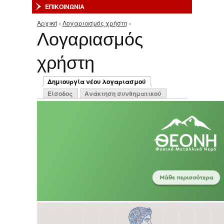
ΕΠΙΚΟΙΝΩΝΙΑ
Αρχική
›
Λογαριασμός χρήστη
›
Είστε εδώ
Λογαριασμός
χρήστη
Πρωτεύουσες καρτέλες
Δημιουργία νέου λογαριασμού
(ενεργή καρτέλα)
Είσοδος
Ανάκτηση συνθηματικού