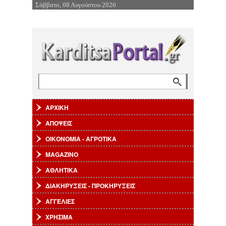
Σάββατο, 08 Αυγούστου 2026
Επιστροφή στην Πλοήγηση
Αναζήτηση
Φόρμα αναζήτησης
ΑΡΧΙΚΗ
ΑΠΟΨΕΙΣ
ΟΙΚΟΝΟΜΙΑ - ΑΓΡΟΤΙΚΑ
MAGAZINO
ΑΘΛΗΤΙΚΑ
ΔΙΑΚΗΡΥΞΕΙΣ - ΠΡΟΚΗΡΥΞΕΙΣ
ΑΓΓΕΛΙΕΣ
ΧΡΗΣΙΜΑ