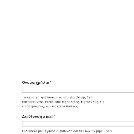
Όνομα χρήστη
*
Τα κενά επιτρέπονται· τα σημεία στίξης δεν
επιτρέπονται, εκτός από τις τελείες, τις παύλες, τις
αποστρόφους, και τις κάτω παύλες.
Διεύθυνση e-mail
*
Εισάγετε μια έγκυρη διεύθυνση e-mail. Όλα τα μηνύματα