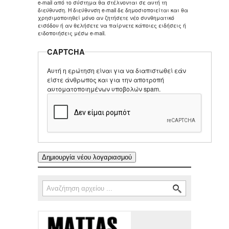
e-mail από το σύστημα θα στέλνονται σε αυτή τη
διεύθυνση. Η διεύθυνση e-mail δε δημοσιοποιείται και θα
χρησιμοποιηθεί μόνο αν ζητήσετε νέο συνθηματικό
εισόδου ή αν θελήσετε να παίρνετε κάποιες ειδήσεις ή
ειδοποιήσεις μέσω e-mail.
CAPTCHA
Αυτή η ερώτηση είναι για να διαπιστωθεί εάν
είστε άνθρωπος και για την αποτροπή
αυτοματοποιημένων υποβολών spam.
Αναζήτηση
Φόρμα αναζήτησης