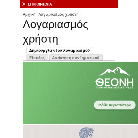
ΕΠΙΚΟΙΝΩΝΙΑ
Αρχική
›
Λογαριασμός χρήστη
›
Είστε εδώ
Λογαριασμός
χρήστη
Πρωτεύουσες καρτέλες
Δημιουργία νέου λογαριασμού
(ενεργή καρτέλα)
Είσοδος
Ανάκτηση συνθηματικού