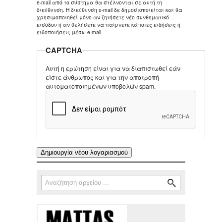
e-mail από το σύστημα θα στέλνονται σε αυτή τη
διεύθυνση. Η διεύθυνση e-mail δε δημοσιοποιείται και θα
χρησιμοποιηθεί μόνο αν ζητήσετε νέο συνθηματικό
εισόδου ή αν θελήσετε να παίρνετε κάποιες ειδήσεις ή
ειδοποιήσεις μέσω e-mail.
CAPTCHA
Αυτή η ερώτηση είναι για να διαπιστωθεί εάν
είστε άνθρωπος και για την αποτροπή
αυτοματοποιημένων υποβολών spam.
Αναζήτηση
Φόρμα αναζήτησης