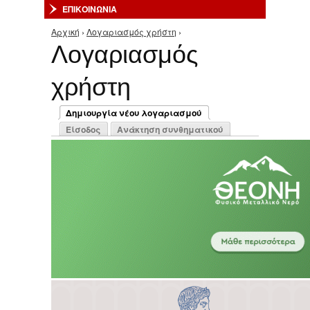
ΕΠΙΚΟΙΝΩΝΙΑ
Αρχική
›
Λογαριασμός χρήστη
›
Είστε εδώ
Λογαριασμός
χρήστη
Πρωτεύουσες καρτέλες
Δημιουργία νέου λογαριασμού
(ενεργή καρτέλα)
Είσοδος
Ανάκτηση συνθηματικού