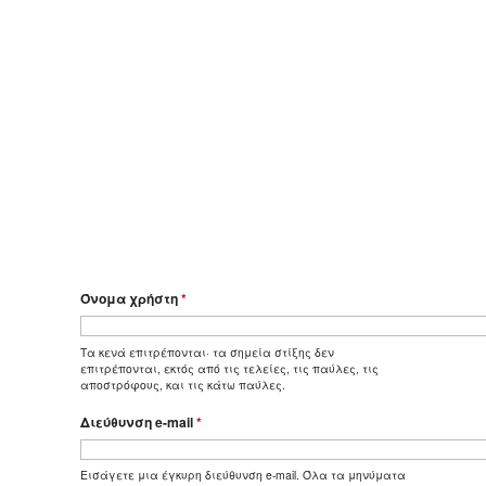
Όνομα χρήστη
*
Τα κενά επιτρέπονται· τα σημεία στίξης δεν
επιτρέπονται, εκτός από τις τελείες, τις παύλες, τις
αποστρόφους, και τις κάτω παύλες.
Διεύθυνση e-mail
*
Εισάγετε μια έγκυρη διεύθυνση e-mail. Όλα τα μηνύματα