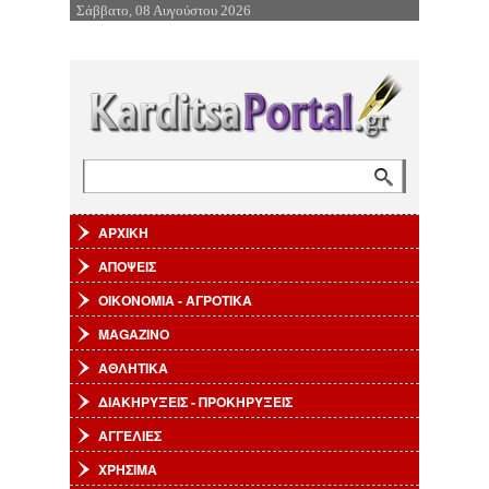
Σάββατο, 08 Αυγούστου 2026
Επιστροφή στην Πλοήγηση
Αναζήτηση
Φόρμα αναζήτησης
ΑΡΧΙΚΗ
ΑΠΟΨΕΙΣ
ΟΙΚΟΝΟΜΙΑ - ΑΓΡΟΤΙΚΑ
MAGAZINO
ΑΘΛΗΤΙΚΑ
ΔΙΑΚΗΡΥΞΕΙΣ - ΠΡΟΚΗΡΥΞΕΙΣ
ΑΓΓΕΛΙΕΣ
ΧΡΗΣΙΜΑ