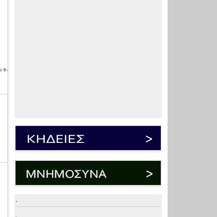
 e-
.
.