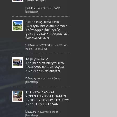
αποτέλεσμα
Ειδήσεις
- τελευταία θέαση
[timestamp]
Από 14 έως 28 Μαΐου οι
ηλεκτρονικές αιτήσεις για το
πρόγραμμα βιολογικής
γεωργίας και κτηνοτροφίας,
ύψους 287,5 εκ. €
Οικονομία - Αγροτικά
- τελευταία
θέαση [timestamp]
Το μεγαλύτερο
περιβαλλοντικό έργο στα
Βαλκάνια η Λίμνη Κάρλα
είναι πραγματικότητα
Ειδήσεις
- τελευταία θέαση
[timestamp]
ΤΡΑΓΟΥΔΗΣΑΝ ΚΑΙ
ΧΟΡΕΨΑΝ ΣΤΟ ΣΕΡΓΙΑΝΙ ΟΙ
ΓΥΝΑΙΚΕΣ ΤΟΥ ΜΟΡΦΩΤΙΚΟΥ
ΣΥΛΛΟΓΟΥ ΣΟΦΑΔΩΝ
Magazino
- τελευταία θέαση
[timestamp]