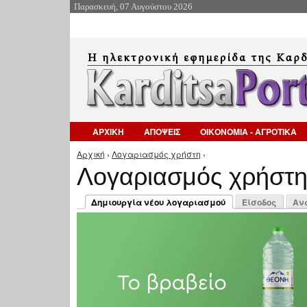
Παρασκευή, 07 Αυγούστου 2026
ΑΡΧΙΚΗ
ΑΠΟΨΕΙΣ
ΟΙΚΟΝΟΜΙΑ - ΑΓΡΟΤΙΚΑ
Αρχική
›
Λογαριασμός χρήστη
›
Είστε εδώ
Λογαριασμός χρήστ
Πρωτεύουσες καρτέλες
Δημιουργία νέου λογαριασμού
Είσοδος
Αν
(ενεργή καρτέλα)