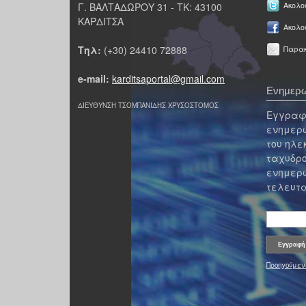
Γ. ΒΑΛΤΑΔΩΡΟΥ 31 - ΤΚ: 43100
Ακολου
ΚΑΡΔΙΤΣΑ
Ακολο
Τηλ:
(+30) 24410 72888
Παρακ
e-mail:
karditsaportal@gmail.com
Ενημερω
ΔΙΕΥΘΥΝΣΗ ΤΣΟΜΠΑΝΙΔΗΣ ΧΡΥΣΟΣΤΟΜΟΣ
Εγγραφε
ενημερω
του ηλε
ταχυδρο
ενημερω
τελευτα
Προηγούμεν