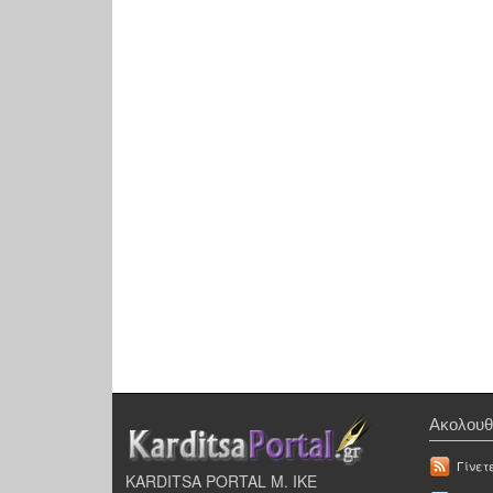
Ακολουθ
Γίνετ
KARDITSA PORTAL Μ. ΙΚΕ