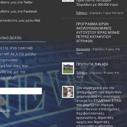
Προστασία του Δήμου
θήστε μας στο Twitter
Σοφάδων με 300.000 ευρώ
υθήστε μας στο Facebook
Ειδήσεις
-
2 ημέρες 1 ώρα
πιο πριν
ολουθείστε μας μέσω Mail
ΠΡΟΓΡΑΜΜΑ ΙΕΡΩΝ
ΑΚΟΛΟΥΘΙΩΝ ΜΗΝΟΣ
ΑΥΓΟΥΣΤΟΥ ΙΕΡΑΣ ΜΟΝΗΣ
ΠΕΤΡΑΣ ΚΑΤΑΦΥΓΙΟΥ
τικό Δελτίο
ΑΓΡΑΦΩΝ
ίτε στο τακτικό
Κοινωνικά
-
3 ημέρες 5 ώρες
πιο
τικό δελτίο μέσω
πριν
κτρονικού
ΠΡΩΤΗ ΓΙΑ ΤΗΝ ΑΣΑ
μείου σας και
θείτε με τα
Ειδήσεις
-
3 ημέρες 16 ώρες
πιο
πριν
ία νέα!
Στο νομοσχέδιο για την
απορρόφηση των δημοτικών
φορέων από τις ανώνυμες
εταιρείες ΕΥΔΑΠ και ΕΥΑΘ,
που ψηφίζεται σήμερα,
αντιτίθενται επιστήμονες,
α τεύχη
περιβαλλοντικές
οργανώσεις, δημοτικές
αρχές και δημοτικές
επιχειρήσεις ύδρευσης