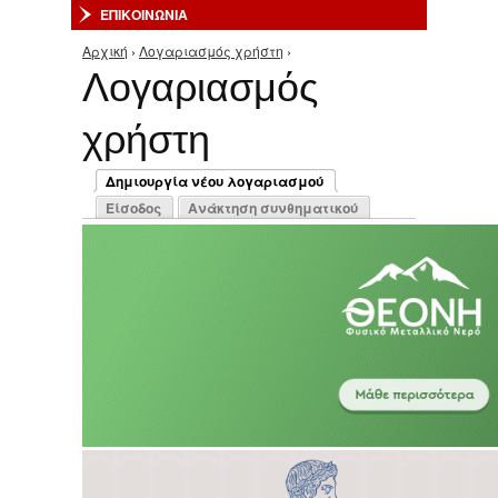
ΕΠΙΚΟΙΝΩΝΙΑ
Αρχική
›
Λογαριασμός χρήστη
›
Είστε εδώ
Λογαριασμός
χρήστη
Πρωτεύουσες καρτέλες
Δημιουργία νέου λογαριασμού
(ενεργή καρτέλα)
Είσοδος
Ανάκτηση συνθηματικού