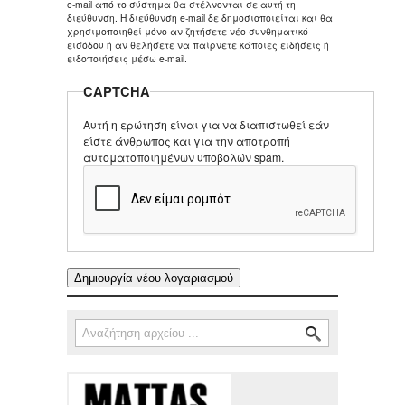
e-mail από το σύστημα θα στέλνονται σε αυτή τη
διεύθυνση. Η διεύθυνση e-mail δε δημοσιοποιείται και θα
χρησιμοποιηθεί μόνο αν ζητήσετε νέο συνθηματικό
εισόδου ή αν θελήσετε να παίρνετε κάποιες ειδήσεις ή
ειδοποιήσεις μέσω e-mail.
CAPTCHA
Αυτή η ερώτηση είναι για να διαπιστωθεί εάν
είστε άνθρωπος και για την αποτροπή
αυτοματοποιημένων υποβολών spam.
Αναζήτηση
Φόρμα αναζήτησης