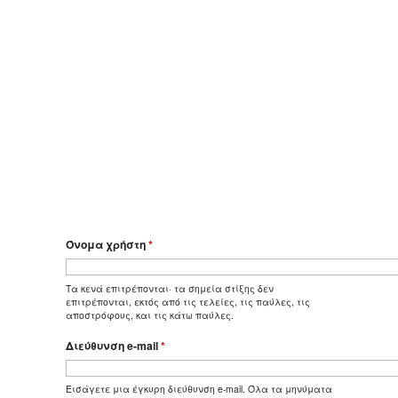
Όνομα χρήστη
*
Τα κενά επιτρέπονται· τα σημεία στίξης δεν
επιτρέπονται, εκτός από τις τελείες, τις παύλες, τις
αποστρόφους, και τις κάτω παύλες.
Διεύθυνση e-mail
*
Εισάγετε μια έγκυρη διεύθυνση e-mail. Όλα τα μηνύματα