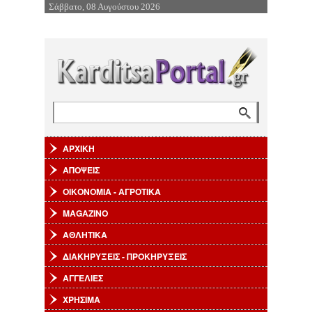
Σάββατο, 08 Αυγούστου 2026
Επιστροφή στην Πλοήγηση
Αναζήτηση
Φόρμα αναζήτησης
ΑΡΧΙΚΗ
ΑΠΟΨΕΙΣ
ΟΙΚΟΝΟΜΙΑ - ΑΓΡΟΤΙΚΑ
MAGAZINO
ΑΘΛΗΤΙΚΑ
ΔΙΑΚΗΡΥΞΕΙΣ - ΠΡΟΚΗΡΥΞΕΙΣ
ΑΓΓΕΛΙΕΣ
ΧΡΗΣΙΜΑ