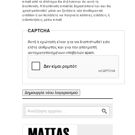
e-mail από το σύστημα θα στέλνονται σε αυτή τη
διεύθυνση. Η διεύθυνση e-mail δε δημοσιοποιείται και θα
χρησιμοποιηθεί μόνο αν ζητήσετε νέο συνθηματικό
εισόδου ή αν θελήσετε να παίρνετε κάποιες ειδήσεις ή
ειδοποιήσεις μέσω e-mail.
CAPTCHA
Αυτή η ερώτηση είναι για να διαπιστωθεί εάν
είστε άνθρωπος και για την αποτροπή
αυτοματοποιημένων υποβολών spam.
Αναζήτηση
Φόρμα αναζήτησης