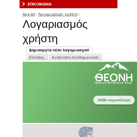
ΕΠΙΚΟΙΝΩΝΙΑ
Αρχική
›
Λογαριασμός χρήστη
›
Είστε εδώ
Λογαριασμός
χρήστη
Πρωτεύουσες καρτέλες
Δημιουργία νέου λογαριασμού
(ενεργή καρτέλα)
Είσοδος
Ανάκτηση συνθηματικού