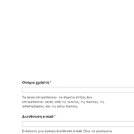
Όνομα χρήστη
*
Τα κενά επιτρέπονται· τα σημεία στίξης δεν
επιτρέπονται, εκτός από τις τελείες, τις παύλες, τις
αποστρόφους, και τις κάτω παύλες.
Διεύθυνση e-mail
*
Εισάγετε μια έγκυρη διεύθυνση e-mail. Όλα τα μηνύματα