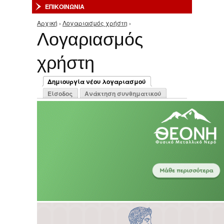
ΕΠΙΚΟΙΝΩΝΙΑ
Αρχική
›
Λογαριασμός χρήστη
›
Είστε εδώ
Λογαριασμός
χρήστη
Πρωτεύουσες καρτέλες
Δημιουργία νέου λογαριασμού
(ενεργή καρτέλα)
Είσοδος
Ανάκτηση συνθηματικού