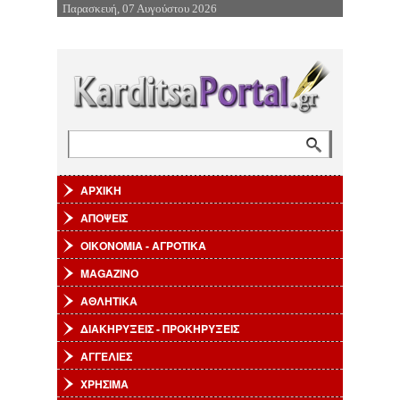
Παρασκευή, 07 Αυγούστου 2026
Επιστροφή στην Πλοήγηση
Αναζήτηση
Φόρμα αναζήτησης
ΑΡΧΙΚΗ
ΑΠΟΨΕΙΣ
ΟΙΚΟΝΟΜΙΑ - ΑΓΡΟΤΙΚΑ
MAGAZINO
ΑΘΛΗΤΙΚΑ
ΔΙΑΚΗΡΥΞΕΙΣ - ΠΡΟΚΗΡΥΞΕΙΣ
ΑΓΓΕΛΙΕΣ
ΧΡΗΣΙΜΑ