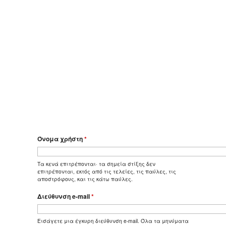
Όνομα χρήστη
*
Τα κενά επιτρέπονται· τα σημεία στίξης δεν
επιτρέπονται, εκτός από τις τελείες, τις παύλες, τις
αποστρόφους, και τις κάτω παύλες.
Διεύθυνση e-mail
*
Εισάγετε μια έγκυρη διεύθυνση e-mail. Όλα τα μηνύματα