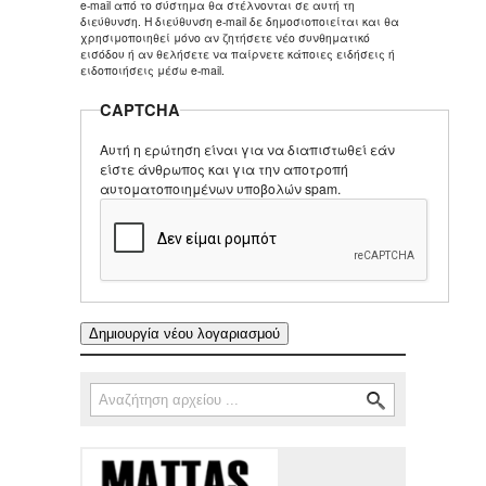
e-mail από το σύστημα θα στέλνονται σε αυτή τη
διεύθυνση. Η διεύθυνση e-mail δε δημοσιοποιείται και θα
χρησιμοποιηθεί μόνο αν ζητήσετε νέο συνθηματικό
εισόδου ή αν θελήσετε να παίρνετε κάποιες ειδήσεις ή
ειδοποιήσεις μέσω e-mail.
CAPTCHA
Αυτή η ερώτηση είναι για να διαπιστωθεί εάν
είστε άνθρωπος και για την αποτροπή
αυτοματοποιημένων υποβολών spam.
Αναζήτηση
Φόρμα αναζήτησης