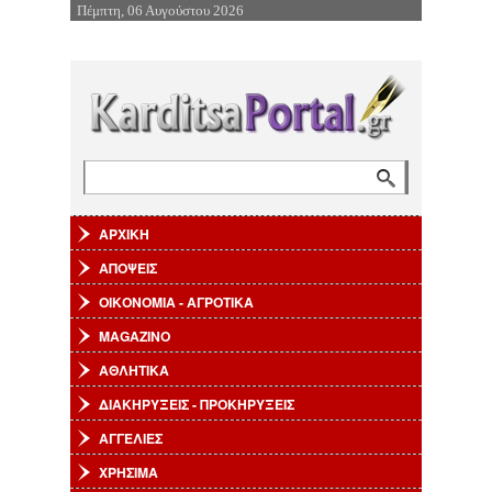
Πέμπτη, 06 Αυγούστου 2026
Επιστροφή στην Πλοήγηση
Αναζήτηση
Φόρμα αναζήτησης
ΑΡΧΙΚΗ
ΑΠΟΨΕΙΣ
ΟΙΚΟΝΟΜΙΑ - ΑΓΡΟΤΙΚΑ
MAGAZINO
ΑΘΛΗΤΙΚΑ
ΔΙΑΚΗΡΥΞΕΙΣ - ΠΡΟΚΗΡΥΞΕΙΣ
ΑΓΓΕΛΙΕΣ
ΧΡΗΣΙΜΑ