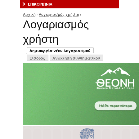
ΕΠΙΚΟΙΝΩΝΙΑ
Αρχική
›
Λογαριασμός χρήστη
›
Είστε εδώ
Λογαριασμός
χρήστη
Πρωτεύουσες καρτέλες
Δημιουργία νέου λογαριασμού
(ενεργή καρτέλα)
Είσοδος
Ανάκτηση συνθηματικού