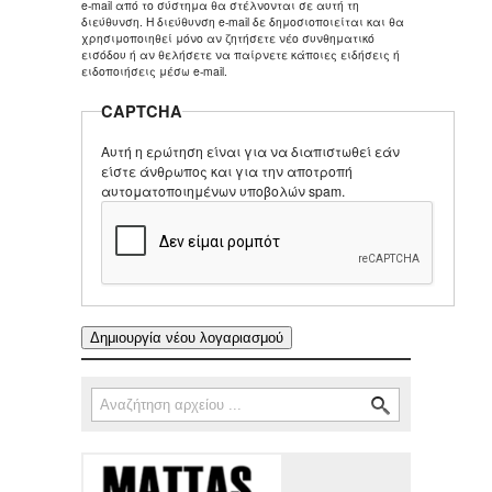
e-mail από το σύστημα θα στέλνονται σε αυτή τη
διεύθυνση. Η διεύθυνση e-mail δε δημοσιοποιείται και θα
χρησιμοποιηθεί μόνο αν ζητήσετε νέο συνθηματικό
εισόδου ή αν θελήσετε να παίρνετε κάποιες ειδήσεις ή
ειδοποιήσεις μέσω e-mail.
CAPTCHA
Αυτή η ερώτηση είναι για να διαπιστωθεί εάν
είστε άνθρωπος και για την αποτροπή
αυτοματοποιημένων υποβολών spam.
Αναζήτηση
Φόρμα αναζήτησης