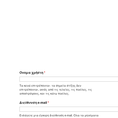
Όνομα χρήστη
*
Τα κενά επιτρέπονται· τα σημεία στίξης δεν
επιτρέπονται, εκτός από τις τελείες, τις παύλες, τις
αποστρόφους, και τις κάτω παύλες.
Διεύθυνση e-mail
*
Εισάγετε μια έγκυρη διεύθυνση e-mail. Όλα τα μηνύματα