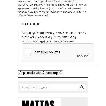
e-mail από το σύστημα θα στέλνονται σε αυτή τη
διεύθυνση. Η διεύθυνση e-mail δε δημοσιοποιείται και θα
χρησιμοποιηθεί μόνο αν ζητήσετε νέο συνθηματικό
εισόδου ή αν θελήσετε να παίρνετε κάποιες ειδήσεις ή
ειδοποιήσεις μέσω e-mail.
CAPTCHA
Αυτή η ερώτηση είναι για να διαπιστωθεί εάν
είστε άνθρωπος και για την αποτροπή
αυτοματοποιημένων υποβολών spam.
Αναζήτηση
Φόρμα αναζήτησης