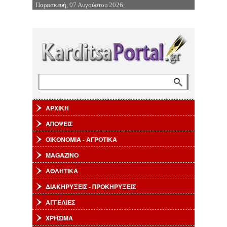
Παρασκευή, 07 Αυγούστου 2026
Επιστροφή στην Πλοήγηση
Αναζήτηση
Φόρμα αναζήτησης
ΑΡΧΙΚΗ
ΑΠΟΨΕΙΣ
ΟΙΚΟΝΟΜΙΑ - ΑΓΡΟΤΙΚΑ
MAGAZINO
ΑΘΛΗΤΙΚΑ
ΔΙΑΚΗΡΥΞΕΙΣ - ΠΡΟΚΗΡΥΞΕΙΣ
ΑΓΓΕΛΙΕΣ
ΧΡΗΣΙΜΑ