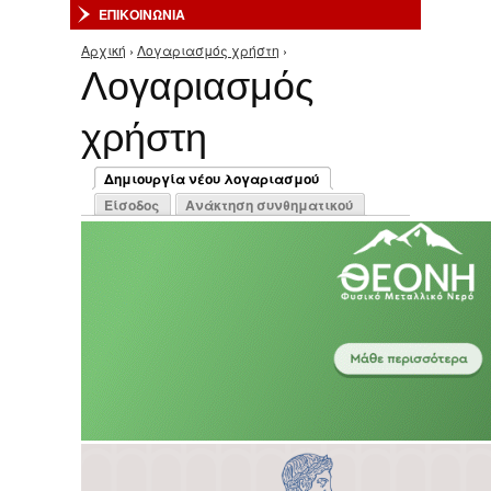
ΕΠΙΚΟΙΝΩΝΙΑ
Αρχική
›
Λογαριασμός χρήστη
›
Είστε εδώ
Λογαριασμός
χρήστη
Πρωτεύουσες καρτέλες
Δημιουργία νέου λογαριασμού
(ενεργή καρτέλα)
Είσοδος
Ανάκτηση συνθηματικού