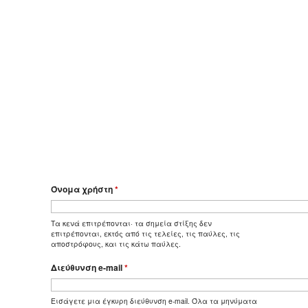
Όνομα χρήστη
*
Τα κενά επιτρέπονται· τα σημεία στίξης δεν
επιτρέπονται, εκτός από τις τελείες, τις παύλες, τις
αποστρόφους, και τις κάτω παύλες.
Διεύθυνση e-mail
*
Εισάγετε μια έγκυρη διεύθυνση e-mail. Όλα τα μηνύματα