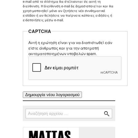
e-mail από το σύστημα θα στέλνονται σε αυτή τη
διεύθυνση. Η διεύθυνση e-mail δε δημοσιοποιείται και θα
χρησιμοποιηθεί μόνο αν ζητήσετε νέο συνθηματικό
εισόδου ή αν θελήσετε να παίρνετε κάποιες ειδήσεις ή
ειδοποιήσεις μέσω e-mail.
CAPTCHA
Αυτή η ερώτηση είναι για να διαπιστωθεί εάν
είστε άνθρωπος και για την αποτροπή
αυτοματοποιημένων υποβολών spam.
Αναζήτηση
Φόρμα αναζήτησης