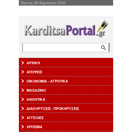
Πέμπτη, 06 Αυγούστου 2026
Επιστροφή στην Πλοήγηση
Αναζήτηση
Φόρμα αναζήτησης
ΑΡΧΙΚΗ
ΑΠΟΨΕΙΣ
ΟΙΚΟΝΟΜΙΑ - ΑΓΡΟΤΙΚΑ
MAGAZINO
ΑΘΛΗΤΙΚΑ
ΔΙΑΚΗΡΥΞΕΙΣ - ΠΡΟΚΗΡΥΞΕΙΣ
ΑΓΓΕΛΙΕΣ
ΧΡΗΣΙΜΑ