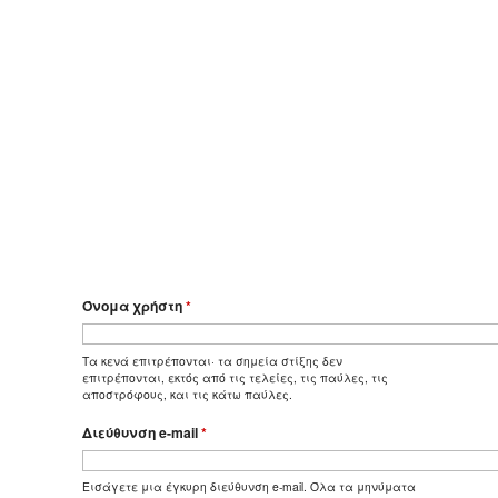
Όνομα χρήστη
*
Τα κενά επιτρέπονται· τα σημεία στίξης δεν
επιτρέπονται, εκτός από τις τελείες, τις παύλες, τις
αποστρόφους, και τις κάτω παύλες.
Διεύθυνση e-mail
*
Εισάγετε μια έγκυρη διεύθυνση e-mail. Όλα τα μηνύματα