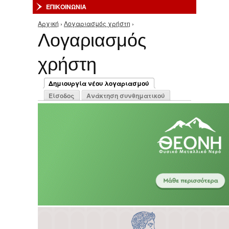
ΕΠΙΚΟΙΝΩΝΙΑ
Αρχική
›
Λογαριασμός χρήστη
›
Είστε εδώ
Λογαριασμός
χρήστη
Πρωτεύουσες καρτέλες
Δημιουργία νέου λογαριασμού
(ενεργή καρτέλα)
Είσοδος
Ανάκτηση συνθηματικού