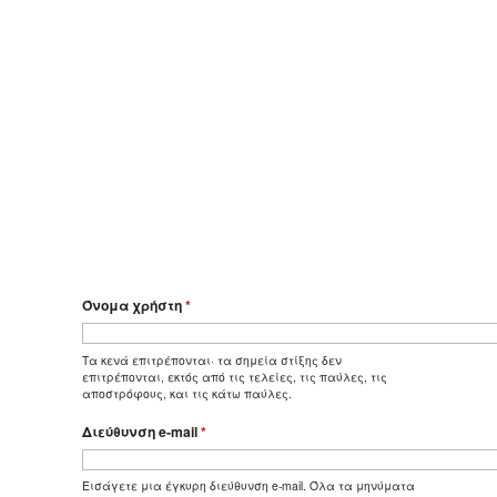
Όνομα χρήστη
*
Τα κενά επιτρέπονται· τα σημεία στίξης δεν
επιτρέπονται, εκτός από τις τελείες, τις παύλες, τις
αποστρόφους, και τις κάτω παύλες.
Διεύθυνση e-mail
*
Εισάγετε μια έγκυρη διεύθυνση e-mail. Όλα τα μηνύματα