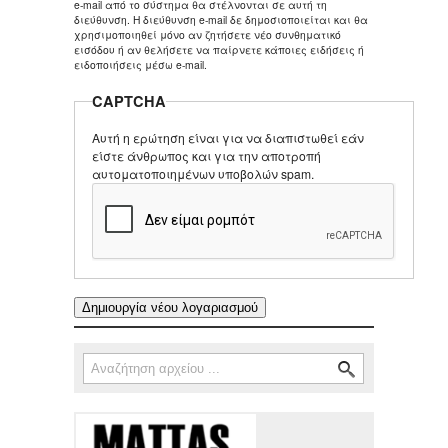
e-mail από το σύστημα θα στέλνονται σε αυτή τη
διεύθυνση. Η διεύθυνση e-mail δε δημοσιοποιείται και θα
χρησιμοποιηθεί μόνο αν ζητήσετε νέο συνθηματικό
εισόδου ή αν θελήσετε να παίρνετε κάποιες ειδήσεις ή
ειδοποιήσεις μέσω e-mail.
CAPTCHA
Αυτή η ερώτηση είναι για να διαπιστωθεί εάν
είστε άνθρωπος και για την αποτροπή
αυτοματοποιημένων υποβολών spam.
Αναζήτηση
Φόρμα αναζήτησης