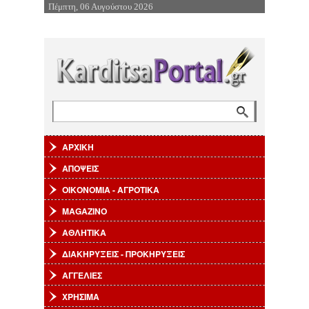
Πέμπτη, 06 Αυγούστου 2026
Επιστροφή στην Πλοήγηση
Αναζήτηση
Φόρμα αναζήτησης
ΑΡΧΙΚΗ
ΑΠΟΨΕΙΣ
ΟΙΚΟΝΟΜΙΑ - ΑΓΡΟΤΙΚΑ
MAGAZINO
ΑΘΛΗΤΙΚΑ
ΔΙΑΚΗΡΥΞΕΙΣ - ΠΡΟΚΗΡΥΞΕΙΣ
ΑΓΓΕΛΙΕΣ
ΧΡΗΣΙΜΑ