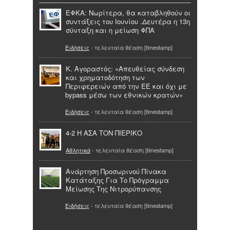
ΕΦΚΑ: Νωρίτερα, θα καταβληθούν οι
συντάξεις του Ιουνίου .Δευτέρα η 13η
σύνταξη και η μείωση ΦΠΑ
Ειδήσεις
- τελευταία θέαση [timestamp]
Κ. Αγοραστός: «Απευθείας σύνδεση
και χρηματοδότηση των
Περιφερειών από την ΕΕ και όχι με
bypass μέσω των εθνικών κρατών»
Ειδήσεις
- τελευταία θέαση [timestamp]
4-2 Η ΑΣΑ ΤΟΝ ΠΙΕΡΙΚΟ
Αθλητικά
- τελευταία θέαση [timestamp]
Ανάρτηση Προσωρινού Πίνακα
Κατάταξης Για Το Πρόγραμμα
Μείωσης Της Νιτρορύπανσης
Ειδήσεις
- τελευταία θέαση [timestamp]