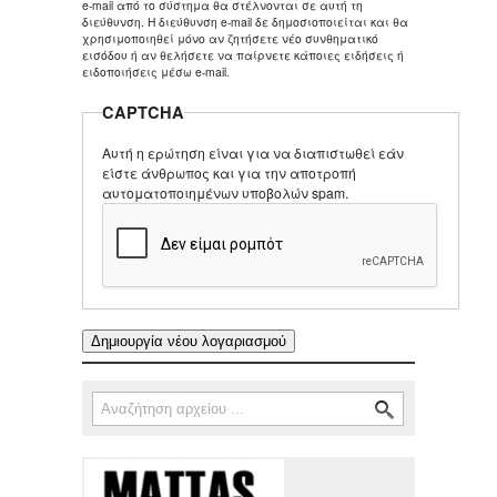
e-mail από το σύστημα θα στέλνονται σε αυτή τη
διεύθυνση. Η διεύθυνση e-mail δε δημοσιοποιείται και θα
χρησιμοποιηθεί μόνο αν ζητήσετε νέο συνθηματικό
εισόδου ή αν θελήσετε να παίρνετε κάποιες ειδήσεις ή
ειδοποιήσεις μέσω e-mail.
CAPTCHA
Αυτή η ερώτηση είναι για να διαπιστωθεί εάν
είστε άνθρωπος και για την αποτροπή
αυτοματοποιημένων υποβολών spam.
Αναζήτηση
Φόρμα αναζήτησης