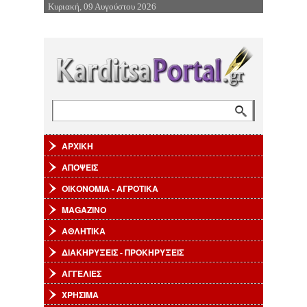
Κυριακή, 09 Αυγούστου 2026
Επιστροφή στην Πλοήγηση
Αναζήτηση
Φόρμα αναζήτησης
ΑΡΧΙΚΗ
ΑΠΟΨΕΙΣ
ΟΙΚΟΝΟΜΙΑ - ΑΓΡΟΤΙΚΑ
MAGAZINO
ΑΘΛΗΤΙΚΑ
ΔΙΑΚΗΡΥΞΕΙΣ - ΠΡΟΚΗΡΥΞΕΙΣ
ΑΓΓΕΛΙΕΣ
ΧΡΗΣΙΜΑ