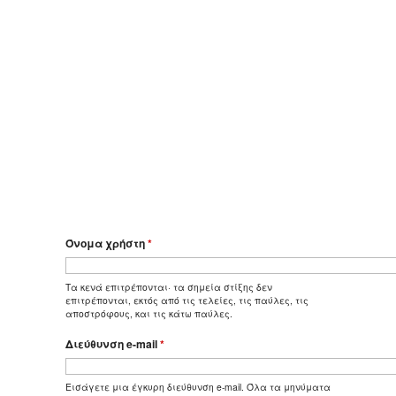
Όνομα χρήστη
*
Τα κενά επιτρέπονται· τα σημεία στίξης δεν
επιτρέπονται, εκτός από τις τελείες, τις παύλες, τις
αποστρόφους, και τις κάτω παύλες.
Διεύθυνση e-mail
*
Εισάγετε μια έγκυρη διεύθυνση e-mail. Όλα τα μηνύματα