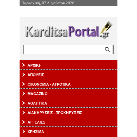
Παρασκευή, 07 Αυγούστου 2026
Επιστροφή στην Πλοήγηση
Αναζήτηση
Φόρμα αναζήτησης
ΑΡΧΙΚΗ
ΑΠΟΨΕΙΣ
ΟΙΚΟΝΟΜΙΑ - ΑΓΡΟΤΙΚΑ
MAGAZINO
ΑΘΛΗΤΙΚΑ
ΔΙΑΚΗΡΥΞΕΙΣ - ΠΡΟΚΗΡΥΞΕΙΣ
ΑΓΓΕΛΙΕΣ
ΧΡΗΣΙΜΑ