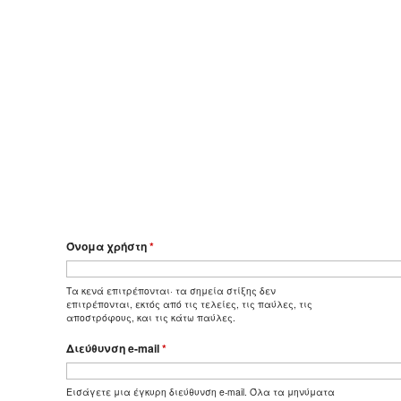
Όνομα χρήστη
*
Τα κενά επιτρέπονται· τα σημεία στίξης δεν
επιτρέπονται, εκτός από τις τελείες, τις παύλες, τις
αποστρόφους, και τις κάτω παύλες.
Διεύθυνση e-mail
*
Εισάγετε μια έγκυρη διεύθυνση e-mail. Όλα τα μηνύματα