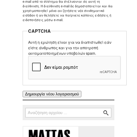
e-mail από το σύστημα θα στέλνονται σε αυτή τη
διεύθυνση. Η διεύθυνση e-mail δε δημοσιοποιείται και θα
χρησιμοποιηθεί μόνο αν ζητήσετε νέο συνθηματικό
εισόδου ή αν θελήσετε να παίρνετε κάποιες ειδήσεις ή
ειδοποιήσεις μέσω e-mail.
CAPTCHA
Αυτή η ερώτηση είναι για να διαπιστωθεί εάν
είστε άνθρωπος και για την αποτροπή
αυτοματοποιημένων υποβολών spam.
Αναζήτηση
Φόρμα αναζήτησης