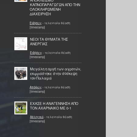
ΑΠΟΚΛΕΙΣΜΟ
ΚΑΠΝΟΠΑΡΑΓΩΓΩΝ ΑΠΟ ΤΗΝ
ΟΛΟΚΛΗΡΩΜΕΝΗ
ΔΙΑΧΕΙΡΗΣΗ
Ειδήσεις
- τελευταία θέαση
[timestamp]
NEOI ΤΑ ΘΥΜΑΤΑ ΤΗΣ
ΑΝΕΡΓΙΑΣ
Ειδήσεις
- τελευταία θέαση
[timestamp]
Μεγάλη η οργή των αγροτών,
εκφράστηκε στην σύσκεψη
του Παλαμά
Απόψεις
- τελευταία θέαση
[timestamp]
ΕΧΑΣΕ Η ΑΝΑΓΕΝΝΗΣΗ ΑΠΟ
ΤΟΝ ΑΧΑΡΝΑΙΚΟ ΜΕ 0-1
Αθλητικά
- τελευταία θέαση
[timestamp]