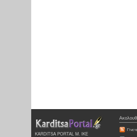
Ακολουθ
Γίνετ
KARDITSA PORTAL Μ. ΙΚΕ