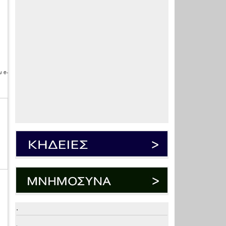
 e-
.
.