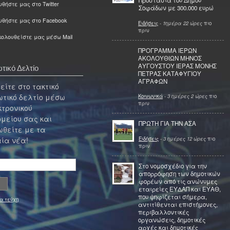
Προστασία του Δήμου
θήστε μας στο Twitter
Σοφάδων με 300.000 ευρώ
υθήστε μας στο Facebook
Ειδήσεις
-
1ημέρα 22 ώρες
πιο
πριν
ολουθείστε μας μέσω Mail
ΠΡΟΓΡΑΜΜΑ ΙΕΡΩΝ
ΑΚΟΛΟΥΘΙΩΝ ΜΗΝΟΣ
ΑΥΓΟΥΣΤΟΥ ΙΕΡΑΣ ΜΟΝΗΣ
τικό Δελτίο
ΠΕΤΡΑΣ ΚΑΤΑΦΥΓΙΟΥ
ΑΓΡΑΦΩΝ
ίτε στο τακτικό
τικό δελτίο μέσω
Κοινωνικά
-
3 ημέρες 2 ώρες
πιο
πριν
κτρονικού
μείου σας και
ΠΡΩΤΗ ΓΙΑ ΤΗΝ ΑΣΑ
θείτε με τα
Ειδήσεις
-
3 ημέρες 12 ώρες
πιο
ία νέα!
πριν
Στο νομοσχέδιο για την
απορρόφηση των δημοτικών
φορέων από τις ανώνυμες
εταιρείες ΕΥΔΑΠ και ΕΥΑΘ,
που ψηφίζεται σήμερα,
α τεύχη
αντιτίθενται επιστήμονες,
περιβαλλοντικές
οργανώσεις, δημοτικές
αρχές και δημοτικές