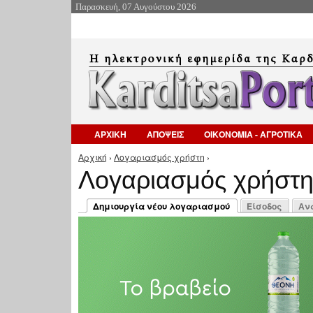
Παρασκευή, 07 Αυγούστου 2026
ΑΡΧΙΚΗ
ΑΠΟΨΕΙΣ
ΟΙΚΟΝΟΜΙΑ - ΑΓΡΟΤΙΚΑ
Αρχική
›
Λογαριασμός χρήστη
›
Είστε εδώ
Λογαριασμός χρήστ
Πρωτεύουσες καρτέλες
Δημιουργία νέου λογαριασμού
Είσοδος
Αν
(ενεργή καρτέλα)