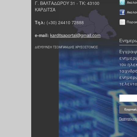
Γ. ΒΑΛΤΑΔΩΡΟΥ 31 - ΤΚ: 43100
Ακολου
ΚΑΡΔΙΤΣΑ
Ακολο
Τηλ:
(+30) 24410 72888
Παρακ
e-mail:
karditsaportal@gmail.com
Ενημερω
ΔΙΕΥΘΥΝΣΗ ΤΣΟΜΠΑΝΙΔΗΣ ΧΡΥΣΟΣΤΟΜΟΣ
Εγγραφε
ενημερω
του ηλε
ταχυδρο
ενημερω
τελευτα
Προηγούμεν