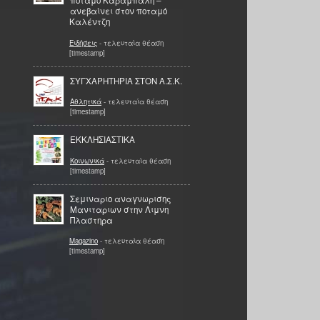
ποταμό Καράμπαλη –
ανεβαίνει στον ποταμό
Καλέντζη
Ειδήσεις
- τελευταία θέαση
[timestamp]
ΣΥΓΧΑΡΗΤΗΡΙΑ ΣΤΟN Α.Σ.Κ.
Αθλητικά
- τελευταία θέαση
[timestamp]
ΕΚΚΛΗΣΙΑΣΤΙΚΑ
Κοινωνικά
- τελευταία θέαση
[timestamp]
Σεμιναριο αναγνωρισης
Μανιταριων στην Λιμνη
Πλαστηρα
Magazino
- τελευταία θέαση
[timestamp]