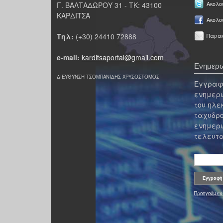
Γ. ΒΑΛΤΑΔΩΡΟΥ 31 - ΤΚ: 43100
Ακολου
ΚΑΡΔΙΤΣΑ
Ακολο
Τηλ:
(+30) 24410 72888
Παρακ
e-mail:
karditsaportal@gmail.com
Ενημερω
ΔΙΕΥΘΥΝΣΗ ΤΣΟΜΠΑΝΙΔΗΣ ΧΡΥΣΟΣΤΟΜΟΣ
Εγγραφε
ενημερω
του ηλε
ταχυδρο
ενημερω
τελευτα
Προηγούμεν