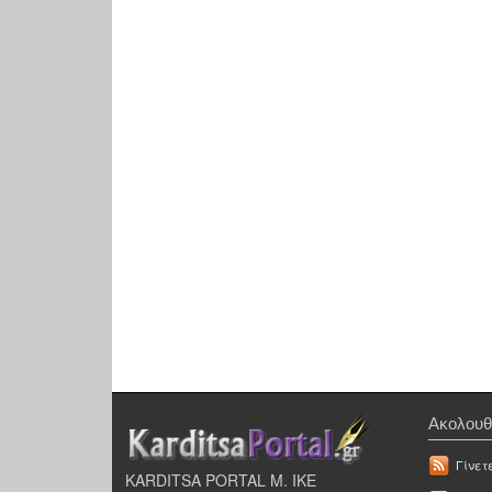
Ακολουθ
Γίνετ
KARDITSA PORTAL Μ. ΙΚΕ