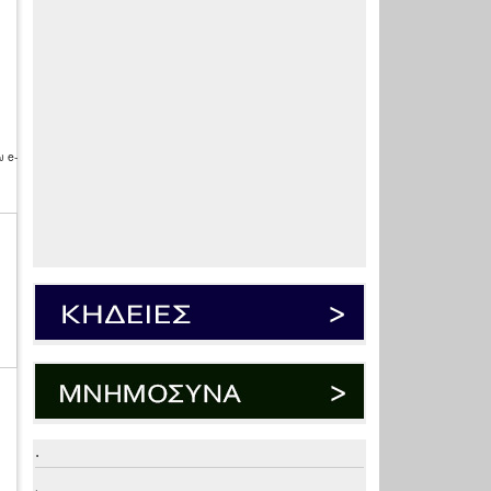
 e-
.
.