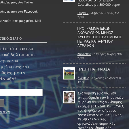
Προστασία του Δήμου
θήστε μας στο Twitter
Σοφάδων με 300.000 ευρώ
υθήστε μας στο Facebook
Ειδήσεις
-
4 ημέρες 2 ώρες
πιο
πριν
ολουθείστε μας μέσω Mail
ΠΡΟΓΡΑΜΜΑ ΙΕΡΩΝ
ΑΚΟΛΟΥΘΙΩΝ ΜΗΝΟΣ
ΑΥΓΟΥΣΤΟΥ ΙΕΡΑΣ ΜΟΝΗΣ
τικό Δελτίο
ΠΕΤΡΑΣ ΚΑΤΑΦΥΓΙΟΥ
ΑΓΡΑΦΩΝ
ίτε στο τακτικό
τικό δελτίο μέσω
Κοινωνικά
-
5 ημέρες 6 ώρες
πιο
πριν
κτρονικού
μείου σας και
ΠΡΩΤΗ ΓΙΑ ΤΗΝ ΑΣΑ
θείτε με τα
Ειδήσεις
-
5 ημέρες 17 ώρες
πιο
ία νέα!
πριν
Στο νομοσχέδιο για την
απορρόφηση των δημοτικών
φορέων από τις ανώνυμες
εταιρείες ΕΥΔΑΠ και ΕΥΑΘ,
που ψηφίζεται σήμερα,
α τεύχη
αντιτίθενται επιστήμονες,
περιβαλλοντικές
οργανώσεις, δημοτικές
αρχές και δημοτικές