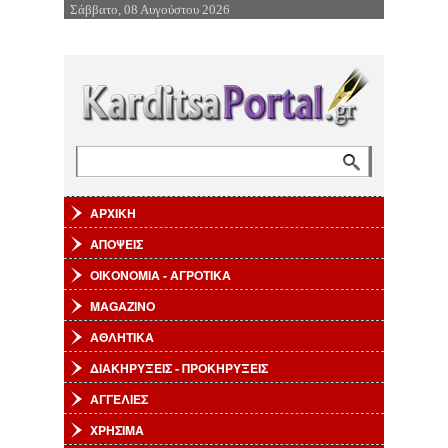
Σάββατο, 08 Αυγούστου 2026
Επιστροφή στην Πλοήγηση
Αναζήτηση
Φόρμα αναζήτησης
ΑΡΧΙΚΗ
ΑΠΟΨΕΙΣ
ΟΙΚΟΝΟΜΙΑ - ΑΓΡΟΤΙΚΑ
MAGAZINO
ΑΘΛΗΤΙΚΑ
ΔΙΑΚΗΡΥΞΕΙΣ - ΠΡΟΚΗΡΥΞΕΙΣ
ΑΓΓΕΛΙΕΣ
ΧΡΗΣΙΜΑ