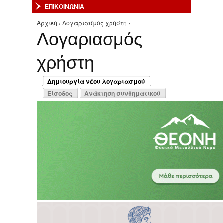
ΕΠΙΚΟΙΝΩΝΙΑ
Αρχική
›
Λογαριασμός χρήστη
›
Είστε εδώ
Λογαριασμός
χρήστη
Πρωτεύουσες καρτέλες
Δημιουργία νέου λογαριασμού
(ενεργή καρτέλα)
Είσοδος
Ανάκτηση συνθηματικού