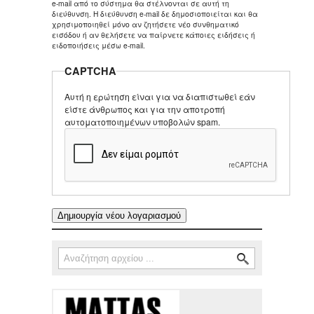
e-mail από το σύστημα θα στέλνονται σε αυτή τη
διεύθυνση. Η διεύθυνση e-mail δε δημοσιοποιείται και θα
χρησιμοποιηθεί μόνο αν ζητήσετε νέο συνθηματικό
εισόδου ή αν θελήσετε να παίρνετε κάποιες ειδήσεις ή
ειδοποιήσεις μέσω e-mail.
CAPTCHA
Αυτή η ερώτηση είναι για να διαπιστωθεί εάν
είστε άνθρωπος και για την αποτροπή
αυτοματοποιημένων υποβολών spam.
Αναζήτηση
Φόρμα αναζήτησης