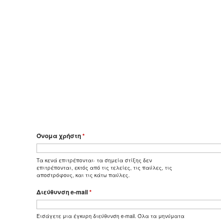
Όνομα χρήστη
*
Τα κενά επιτρέπονται· τα σημεία στίξης δεν
επιτρέπονται, εκτός από τις τελείες, τις παύλες, τις
αποστρόφους, και τις κάτω παύλες.
Διεύθυνση e-mail
*
Εισάγετε μια έγκυρη διεύθυνση e-mail. Όλα τα μηνύματα