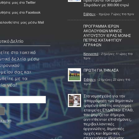
Προστασία του Δήμου
θήστε μας στο Twitter
Σοφάδων με 300.000 ευρώ
υθήστε μας στο Facebook
Ειδήσεις
-
1ημέρα 7 ώρες
πιο πριν
ολουθείστε μας μέσω Mail
ΠΡΟΓΡΑΜΜΑ ΙΕΡΩΝ
ΑΚΟΛΟΥΘΙΩΝ ΜΗΝΟΣ
ΑΥΓΟΥΣΤΟΥ ΙΕΡΑΣ ΜΟΝΗΣ
ΠΕΤΡΑΣ ΚΑΤΑΦΥΓΙΟΥ
τικό Δελτίο
ΑΓΡΑΦΩΝ
ίτε στο τακτικό
Κοινωνικά
-
2 ημέρες 11 ώρες
πιο
τικό δελτίο μέσω
πριν
κτρονικού
ΠΡΩΤΗ ΓΙΑ ΤΗΝ ΑΣΑ
μείου σας και
θείτε με τα
Ειδήσεις
-
2 ημέρες 22 ώρες
πιο
πριν
ία νέα!
Στο νομοσχέδιο για την
απορρόφηση των δημοτικών
φορέων από τις ανώνυμες
εταιρείες ΕΥΔΑΠ και ΕΥΑΘ,
που ψηφίζεται σήμερα,
αντιτίθενται επιστήμονες,
α τεύχη
περιβαλλοντικές
οργανώσεις, δημοτικές
αρχές και δημοτικές
επιχειρήσεις ύδρευσης