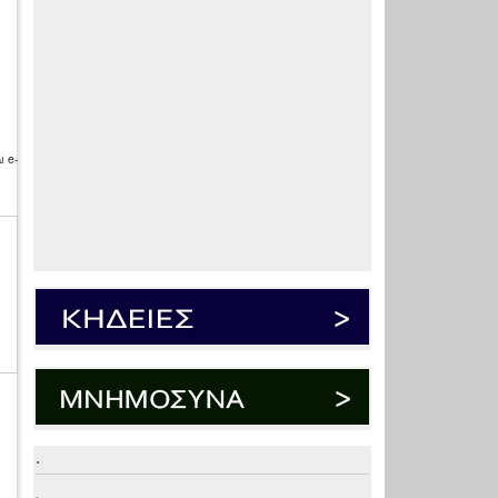
 e-
.
.