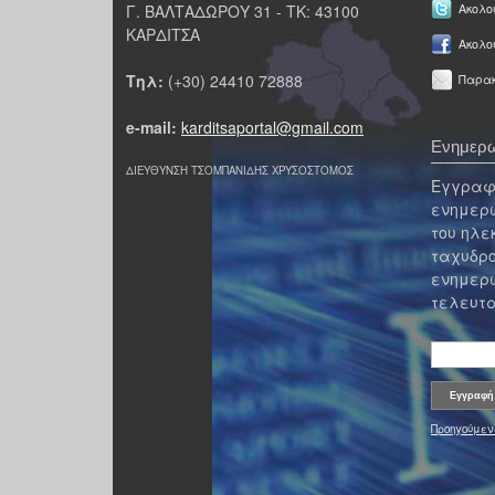
Γ. ΒΑΛΤΑΔΩΡΟΥ 31 - ΤΚ: 43100
Ακολου
ΚΑΡΔΙΤΣΑ
Ακολο
Τηλ:
(+30) 24410 72888
Παρακ
e-mail:
karditsaportal@gmail.com
Ενημερω
ΔΙΕΥΘΥΝΣΗ ΤΣΟΜΠΑΝΙΔΗΣ ΧΡΥΣΟΣΤΟΜΟΣ
Εγγραφε
ενημερω
του ηλε
ταχυδρο
ενημερω
τελευτα
Προηγούμεν