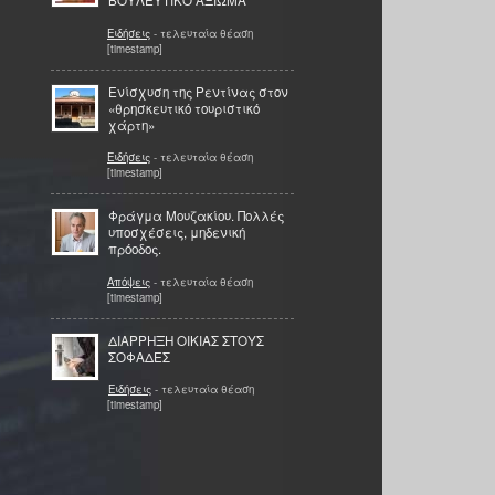
ΒΟΥΛΕΥΤΙΚΟ ΑΞΙΩΜΑ
Ειδήσεις
- τελευταία θέαση
[timestamp]
Ενίσχυση της Ρεντίνας στον
«θρησκευτικό τουριστικό
χάρτη»
Ειδήσεις
- τελευταία θέαση
[timestamp]
Φράγμα Μουζακίου. Πολλές
υποσχέσεις, μηδενική
πρόοδος.
Απόψεις
- τελευταία θέαση
[timestamp]
ΔΙΑΡΡΗΞΗ ΟΙΚΙΑΣ ΣΤΟΥΣ
ΣΟΦΑΔΕΣ
Ειδήσεις
- τελευταία θέαση
[timestamp]