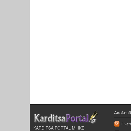
Ακολουθ
Γίνετ
KARDITSA PORTAL Μ. ΙΚΕ