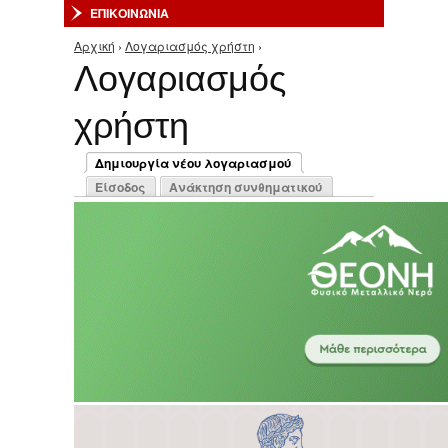
ΕΠΙΚΟΙΝΩΝΙΑ
Αρχική
›
Λογαριασμός χρήστη
›
Είστε εδώ
Λογαριασμός
χρήστη
Πρωτεύουσες καρτέλες
Δημιουργία νέου λογαριασμού
(ενεργή καρτέλα)
Είσοδος
Ανάκτηση συνθηματικού