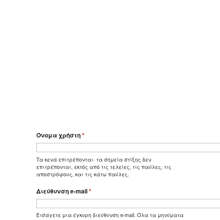
Όνομα χρήστη
*
Τα κενά επιτρέπονται· τα σημεία στίξης δεν
επιτρέπονται, εκτός από τις τελείες, τις παύλες, τις
αποστρόφους, και τις κάτω παύλες.
Διεύθυνση e-mail
*
Εισάγετε μια έγκυρη διεύθυνση e-mail. Όλα τα μηνύματα