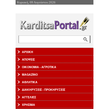
Κυριακή, 09 Αυγούστου 2026
Επιστροφή στην Πλοήγηση
Αναζήτηση
Φόρμα αναζήτησης
ΑΡΧΙΚΗ
ΑΠΟΨΕΙΣ
ΟΙΚΟΝΟΜΙΑ - ΑΓΡΟΤΙΚΑ
MAGAZINO
ΑΘΛΗΤΙΚΑ
ΔΙΑΚΗΡΥΞΕΙΣ - ΠΡΟΚΗΡΥΞΕΙΣ
ΑΓΓΕΛΙΕΣ
ΧΡΗΣΙΜΑ