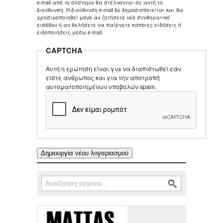
e-mail από το σύστημα θα στέλνονται σε αυτή τη
διεύθυνση. Η διεύθυνση e-mail δε δημοσιοποιείται και θα
χρησιμοποιηθεί μόνο αν ζητήσετε νέο συνθηματικό
εισόδου ή αν θελήσετε να παίρνετε κάποιες ειδήσεις ή
ειδοποιήσεις μέσω e-mail.
CAPTCHA
Αυτή η ερώτηση είναι για να διαπιστωθεί εάν
είστε άνθρωπος και για την αποτροπή
αυτοματοποιημένων υποβολών spam.
Αναζήτηση
Φόρμα αναζήτησης