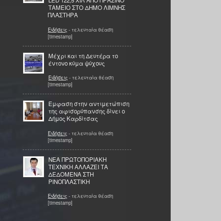
LED 122,5 XIΛ ΑΠΟ ΠΡΑΣΙΝΟ
ΤΑΜΕΙΟ ΣΤΟ ΔΗΜΟ ΛΙΜΝΗΣ
ΠΛΑΣΤΗΡΑ
Ειδήσεις
- τελευταία θέαση
[timestamp]
Μέχρι και τη Δευτέρα το
έντονο κύμα ψύχους
Ειδήσεις
- τελευταία θέαση
[timestamp]
Έμφαση στην αντιμετώπιση
της αφισορύπανσης δίνει ο
Δήμος Καρδίτσας
Ειδήσεις
- τελευταία θέαση
[timestamp]
ΝΕΑ ΠΡΩΤΟΠΟΡΙΑΚΗ
ΤΕΧΝΙΚΗ ΑΛΛΑΖΕΙ ΤΑ
ΔΕΔΟΜΕΝΑ ΣΤΗ
ΡΙΝΟΠΛΑΣΤΙΚΗ
Ειδήσεις
- τελευταία θέαση
[timestamp]