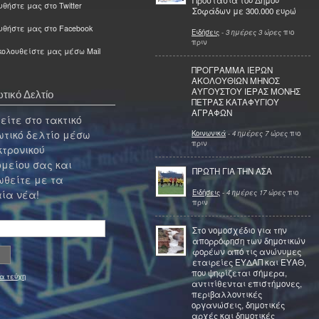
Προστασία του Δήμου
θήστε μας στο Twitter
Σοφάδων με 300.000 ευρώ
υθήστε μας στο Facebook
Ειδήσεις
-
3 ημέρες 3 ώρες
πιο
πριν
ολουθείστε μας μέσω Mail
ΠΡΟΓΡΑΜΜΑ ΙΕΡΩΝ
ΑΚΟΛΟΥΘΙΩΝ ΜΗΝΟΣ
ΑΥΓΟΥΣΤΟΥ ΙΕΡΑΣ ΜΟΝΗΣ
τικό Δελτίο
ΠΕΤΡΑΣ ΚΑΤΑΦΥΓΙΟΥ
ΑΓΡΑΦΩΝ
ίτε στο τακτικό
τικό δελτίο μέσω
Κοινωνικά
-
4 ημέρες 7 ώρες
πιο
πριν
κτρονικού
μείου σας και
ΠΡΩΤΗ ΓΙΑ ΤΗΝ ΑΣΑ
θείτε με τα
Ειδήσεις
-
4 ημέρες 17 ώρες
πιο
ία νέα!
πριν
Στο νομοσχέδιο για την
απορρόφηση των δημοτικών
φορέων από τις ανώνυμες
εταιρείες ΕΥΔΑΠ και ΕΥΑΘ,
που ψηφίζεται σήμερα,
α τεύχη
αντιτίθενται επιστήμονες,
περιβαλλοντικές
οργανώσεις, δημοτικές
αρχές και δημοτικές