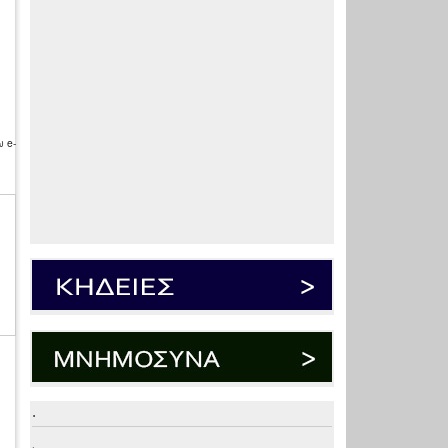
 e-
.
.