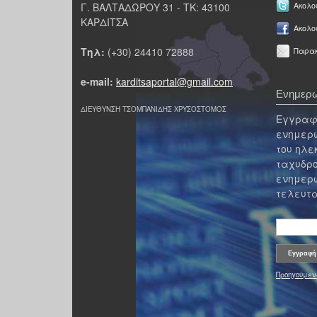
Γ. ΒΑΛΤΑΔΩΡΟΥ 31 - ΤΚ: 43100
Ακολου
ΚΑΡΔΙΤΣΑ
Ακολο
Τηλ:
(+30) 24410 72888
Παρακ
e-mail:
karditsaportal@gmail.com
Ενημερω
ΔΙΕΥΘΥΝΣΗ ΤΣΟΜΠΑΝΙΔΗΣ ΧΡΥΣΟΣΤΟΜΟΣ
Εγγραφε
ενημερω
του ηλε
ταχυδρο
ενημερω
τελευτα
Προηγούμεν