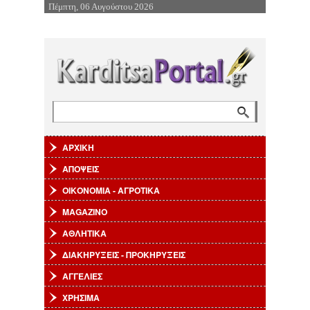
Πέμπτη, 06 Αυγούστου 2026
Επιστροφή στην Πλοήγηση
Αναζήτηση
Φόρμα αναζήτησης
ΑΡΧΙΚΗ
ΑΠΟΨΕΙΣ
ΟΙΚΟΝΟΜΙΑ - ΑΓΡΟΤΙΚΑ
MAGAZINO
ΑΘΛΗΤΙΚΑ
ΔΙΑΚΗΡΥΞΕΙΣ - ΠΡΟΚΗΡΥΞΕΙΣ
ΑΓΓΕΛΙΕΣ
ΧΡΗΣΙΜΑ