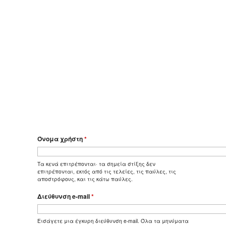
Όνομα χρήστη
*
Τα κενά επιτρέπονται· τα σημεία στίξης δεν
επιτρέπονται, εκτός από τις τελείες, τις παύλες, τις
αποστρόφους, και τις κάτω παύλες.
Διεύθυνση e-mail
*
Εισάγετε μια έγκυρη διεύθυνση e-mail. Όλα τα μηνύματα