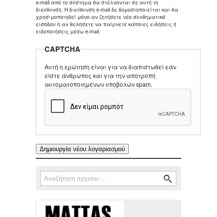
e-mail από το σύστημα θα στέλνονται σε αυτή τη
διεύθυνση. Η διεύθυνση e-mail δε δημοσιοποιείται και θα
χρησιμοποιηθεί μόνο αν ζητήσετε νέο συνθηματικό
εισόδου ή αν θελήσετε να παίρνετε κάποιες ειδήσεις ή
ειδοποιήσεις μέσω e-mail.
CAPTCHA
Αυτή η ερώτηση είναι για να διαπιστωθεί εάν
είστε άνθρωπος και για την αποτροπή
αυτοματοποιημένων υποβολών spam.
Αναζήτηση
Φόρμα αναζήτησης