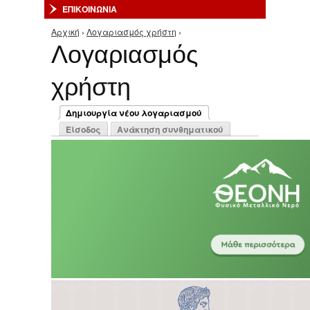
ΕΠΙΚΟΙΝΩΝΙΑ
Αρχική
›
Λογαριασμός χρήστη
›
Είστε εδώ
Λογαριασμός
χρήστη
Πρωτεύουσες καρτέλες
Δημιουργία νέου λογαριασμού
(ενεργή καρτέλα)
Είσοδος
Ανάκτηση συνθηματικού