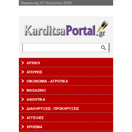
Παρασκευή, 07 Αυγούστου 2026
Επιστροφή στην Πλοήγηση
Αναζήτηση
Φόρμα αναζήτησης
ΑΡΧΙΚΗ
ΑΠΟΨΕΙΣ
ΟΙΚΟΝΟΜΙΑ - ΑΓΡΟΤΙΚΑ
MAGAZINO
ΑΘΛΗΤΙΚΑ
ΔΙΑΚΗΡΥΞΕΙΣ - ΠΡΟΚΗΡΥΞΕΙΣ
ΑΓΓΕΛΙΕΣ
ΧΡΗΣΙΜΑ