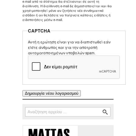
e-mail από το σύστημα θα στέλνονται σε αυτή τη
διεύθυνση. Η διεύθυνση e-mail δε δημοσιοποιείται και θα
χρησιμοποιηθεί μόνο αν ζητήσετε νέο συνθηματικό
εισόδου ή αν θελήσετε να παίρνετε κάποιες ειδήσεις ή
ειδοποιήσεις μέσω e-mail.
CAPTCHA
Αυτή η ερώτηση είναι για να διαπιστωθεί εάν
είστε άνθρωπος και για την αποτροπή
αυτοματοποιημένων υποβολών spam.
Αναζήτηση
Φόρμα αναζήτησης