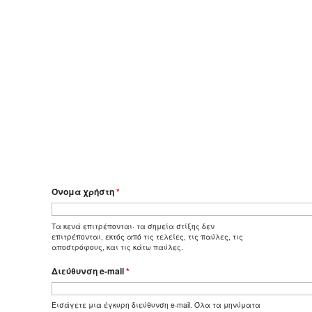
Όνομα χρήστη
*
Τα κενά επιτρέπονται· τα σημεία στίξης δεν
επιτρέπονται, εκτός από τις τελείες, τις παύλες, τις
αποστρόφους, και τις κάτω παύλες.
Διεύθυνση e-mail
*
Εισάγετε μια έγκυρη διεύθυνση e-mail. Όλα τα μηνύματα