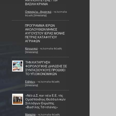
ΑΝΤΙΠΟΛΙΤΕΥΣΗΣ ! του
ΒΑΣΙΛΗ ΚΡΑΝΙΑ
Οικονομία - Αγροτικά
- τελευταία
θέαση [timestamp]
ΠΡΟΓΡΑΜΜΑ ΙΕΡΩΝ
ΑΚΟΛΟΥΘΙΩΝ ΜΗΝΟΣ
ΑΥΓΟΥΣΤΟΥ ΙΕΡΑΣ ΜΟΝΗΣ
ΠΕΤΡΑΣ ΚΑΤΑΦΥΓΙΟΥ
ΑΓΡΑΦΩΝ
Κοινωνικά
- τελευταία θέαση
[timestamp]
ΤΗΝ ΚΑΤΑΡΓΗΣΗ
ΦΟΡΟΛΟΓΙΚΗΣ ΔΗΛΩΣΗΣ ΣΕ
ΣΥΝΤΑΞΙΟΥΧΟΥΣ ΠΡΟΩΘΕΙ
ΤΟ ΥΠ.ΟΙΚΟΝΟΜΙΚΩΝ
Ειδήσεις
- τελευταία θέαση
[timestamp]
«Νέο Δ.Σ. και νέα Ε.Ε. της
Ομοσπονδίας Θεσσαλικών
Συλλόγων Ευρώπης
«Βασίλης Τσιτσάνης»
Magazino
- τελευταία θέαση