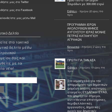
Προστασία του Δήμου
θήστε μας στο Twitter
Σοφάδων με 300.000 ευρώ
υθήστε μας στο Facebook
Ειδήσεις
-
1ημέρα 22 ώρες
πιο
πριν
ολουθείστε μας μέσω Mail
ΠΡΟΓΡΑΜΜΑ ΙΕΡΩΝ
ΑΚΟΛΟΥΘΙΩΝ ΜΗΝΟΣ
ΑΥΓΟΥΣΤΟΥ ΙΕΡΑΣ ΜΟΝΗΣ
τικό Δελτίο
ΠΕΤΡΑΣ ΚΑΤΑΦΥΓΙΟΥ
ΑΓΡΑΦΩΝ
ίτε στο τακτικό
τικό δελτίο μέσω
Κοινωνικά
-
3 ημέρες 2 ώρες
πιο
πριν
κτρονικού
μείου σας και
ΠΡΩΤΗ ΓΙΑ ΤΗΝ ΑΣΑ
θείτε με τα
Ειδήσεις
-
3 ημέρες 13 ώρες
πιο
ία νέα!
πριν
Στο νομοσχέδιο για την
απορρόφηση των δημοτικών
φορέων από τις ανώνυμες
εταιρείες ΕΥΔΑΠ και ΕΥΑΘ,
που ψηφίζεται σήμερα,
α τεύχη
αντιτίθενται επιστήμονες,
περιβαλλοντικές
οργανώσεις, δημοτικές
αρχές και δημοτικές