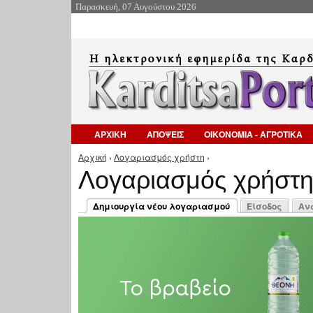
Παρασκευή, 07 Αυγούστου 2026
ΑΡΧΙΚΗ
ΑΠΟΨΕΙΣ
ΟΙΚΟΝΟΜΙΑ - ΑΓΡΟΤΙΚΑ
Αρχική
›
Λογαριασμός χρήστη
›
Είστε εδώ
Λογαριασμός χρήστ
Πρωτεύουσες καρτέλες
Δημιουργία νέου λογαριασμού
Είσοδος
Αν
(ενεργή καρτέλα)