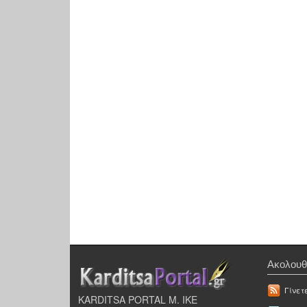
Ακολουθ
Γίνετ
KARDITSA PORTAL Μ. ΙΚΕ