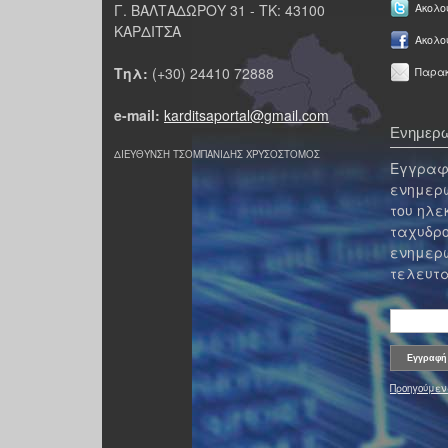
Γ. ΒΑΛΤΑΔΩΡΟΥ 31 - ΤΚ: 43100
Ακολου
ΚΑΡΔΙΤΣΑ
Ακολο
Τηλ:
(+30) 24410 72888
Παρακ
e-mail:
karditsaportal@gmail.com
Ενημερω
ΔΙΕΥΘΥΝΣΗ ΤΣΟΜΠΑΝΙΔΗΣ ΧΡΥΣΟΣΤΟΜΟΣ
Εγγραφε
ενημερω
του ηλε
ταχυδρο
ενημερω
τελευτα
Προηγούμεν