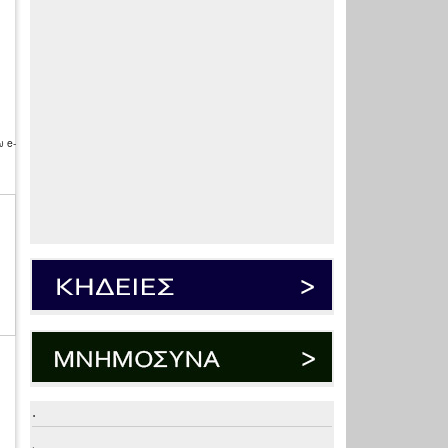
 e-
.
.