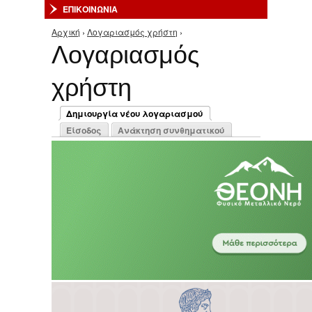
ΕΠΙΚΟΙΝΩΝΙΑ
Αρχική
›
Λογαριασμός χρήστη
›
Είστε εδώ
Λογαριασμός
χρήστη
Πρωτεύουσες καρτέλες
Δημιουργία νέου λογαριασμού
(ενεργή καρτέλα)
Είσοδος
Ανάκτηση συνθηματικού