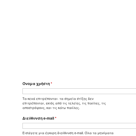
Όνομα χρήστη
*
Τα κενά επιτρέπονται· τα σημεία στίξης δεν
επιτρέπονται, εκτός από τις τελείες, τις παύλες, τις
αποστρόφους, και τις κάτω παύλες.
Διεύθυνση e-mail
*
Εισάγετε μια έγκυρη διεύθυνση e-mail. Όλα τα μηνύματα