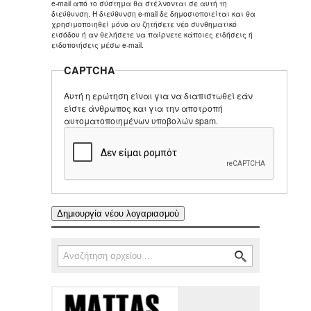
e-mail από το σύστημα θα στέλνονται σε αυτή τη
διεύθυνση. Η διεύθυνση e-mail δε δημοσιοποιείται και θα
χρησιμοποιηθεί μόνο αν ζητήσετε νέο συνθηματικό
εισόδου ή αν θελήσετε να παίρνετε κάποιες ειδήσεις ή
ειδοποιήσεις μέσω e-mail.
CAPTCHA
Αυτή η ερώτηση είναι για να διαπιστωθεί εάν
είστε άνθρωπος και για την αποτροπή
αυτοματοποιημένων υποβολών spam.
Αναζήτηση
Φόρμα αναζήτησης