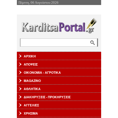
Πέμπτη, 06 Αυγούστου 2026
Επιστροφή στην Πλοήγηση
Αναζήτηση
Φόρμα αναζήτησης
ΑΡΧΙΚΗ
ΑΠΟΨΕΙΣ
ΟΙΚΟΝΟΜΙΑ - ΑΓΡΟΤΙΚΑ
MAGAZINO
ΑΘΛΗΤΙΚΑ
ΔΙΑΚΗΡΥΞΕΙΣ - ΠΡΟΚΗΡΥΞΕΙΣ
ΑΓΓΕΛΙΕΣ
ΧΡΗΣΙΜΑ