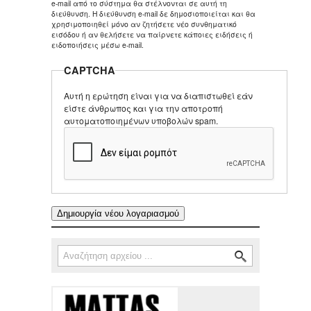
e-mail από το σύστημα θα στέλνονται σε αυτή τη
διεύθυνση. Η διεύθυνση e-mail δε δημοσιοποιείται και θα
χρησιμοποιηθεί μόνο αν ζητήσετε νέο συνθηματικό
εισόδου ή αν θελήσετε να παίρνετε κάποιες ειδήσεις ή
ειδοποιήσεις μέσω e-mail.
CAPTCHA
Αυτή η ερώτηση είναι για να διαπιστωθεί εάν
είστε άνθρωπος και για την αποτροπή
αυτοματοποιημένων υποβολών spam.
Αναζήτηση
Φόρμα αναζήτησης