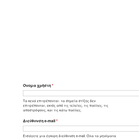
Όνομα χρήστη
*
Τα κενά επιτρέπονται· τα σημεία στίξης δεν
επιτρέπονται, εκτός από τις τελείες, τις παύλες, τις
αποστρόφους, και τις κάτω παύλες.
Διεύθυνση e-mail
*
Εισάγετε μια έγκυρη διεύθυνση e-mail. Όλα τα μηνύματα