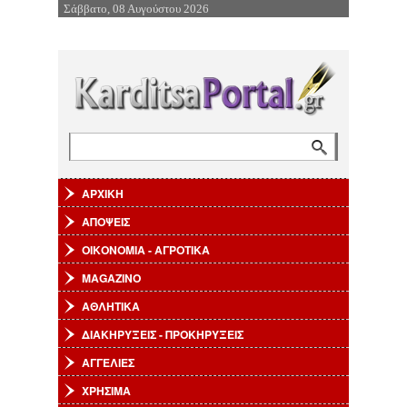
Σάββατο, 08 Αυγούστου 2026
Επιστροφή στην Πλοήγηση
Αναζήτηση
Φόρμα αναζήτησης
ΑΡΧΙΚΗ
ΑΠΟΨΕΙΣ
ΟΙΚΟΝΟΜΙΑ - ΑΓΡΟΤΙΚΑ
MAGAZINO
ΑΘΛΗΤΙΚΑ
ΔΙΑΚΗΡΥΞΕΙΣ - ΠΡΟΚΗΡΥΞΕΙΣ
ΑΓΓΕΛΙΕΣ
ΧΡΗΣΙΜΑ