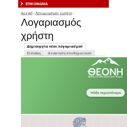
ΕΠΙΚΟΙΝΩΝΙΑ
Αρχική
›
Λογαριασμός χρήστη
›
Είστε εδώ
Λογαριασμός
χρήστη
Πρωτεύουσες καρτέλες
Δημιουργία νέου λογαριασμού
(ενεργή καρτέλα)
Είσοδος
Ανάκτηση συνθηματικού