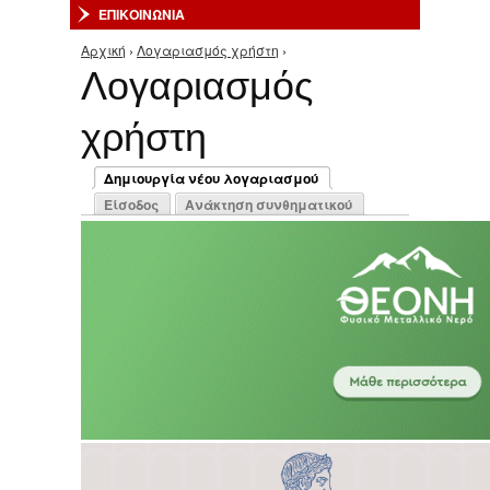
ΕΠΙΚΟΙΝΩΝΙΑ
Αρχική
›
Λογαριασμός χρήστη
›
Είστε εδώ
Λογαριασμός
χρήστη
Πρωτεύουσες καρτέλες
Δημιουργία νέου λογαριασμού
(ενεργή καρτέλα)
Είσοδος
Ανάκτηση συνθηματικού