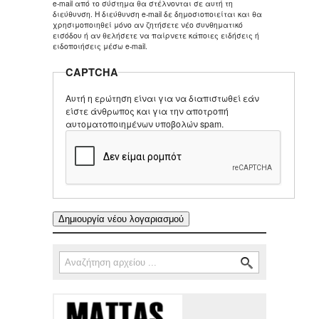
e-mail από το σύστημα θα στέλνονται σε αυτή τη
διεύθυνση. Η διεύθυνση e-mail δε δημοσιοποιείται και θα
χρησιμοποιηθεί μόνο αν ζητήσετε νέο συνθηματικό
εισόδου ή αν θελήσετε να παίρνετε κάποιες ειδήσεις ή
ειδοποιήσεις μέσω e-mail.
CAPTCHA
Αυτή η ερώτηση είναι για να διαπιστωθεί εάν
είστε άνθρωπος και για την αποτροπή
αυτοματοποιημένων υποβολών spam.
Αναζήτηση
Φόρμα αναζήτησης