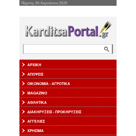
Πέμπτη, 06 Αυγούστου 2026
Επιστροφή στην Πλοήγηση
Αναζήτηση
Φόρμα αναζήτησης
ΑΡΧΙΚΗ
ΑΠΟΨΕΙΣ
ΟΙΚΟΝΟΜΙΑ - ΑΓΡΟΤΙΚΑ
MAGAZINO
ΑΘΛΗΤΙΚΑ
ΔΙΑΚΗΡΥΞΕΙΣ - ΠΡΟΚΗΡΥΞΕΙΣ
ΑΓΓΕΛΙΕΣ
ΧΡΗΣΙΜΑ