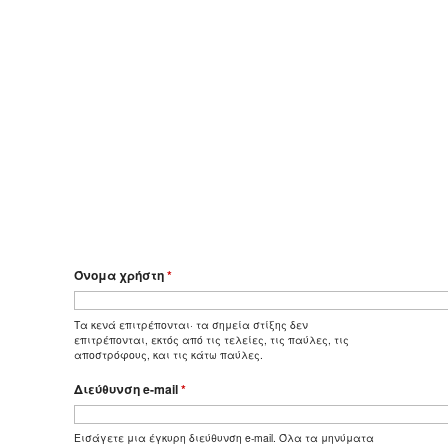
Όνομα χρήστη
*
Τα κενά επιτρέπονται· τα σημεία στίξης δεν
επιτρέπονται, εκτός από τις τελείες, τις παύλες, τις
αποστρόφους, και τις κάτω παύλες.
Διεύθυνση e-mail
*
Εισάγετε μια έγκυρη διεύθυνση e-mail. Όλα τα μηνύματα