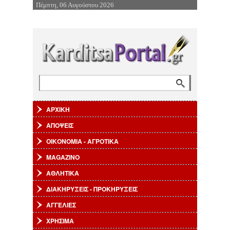
Πέμπτη, 06 Αυγούστου 2026
Επιστροφή στην Πλοήγηση
Αναζήτηση
Φόρμα αναζήτησης
ΑΡΧΙΚΗ
ΑΠΟΨΕΙΣ
ΟΙΚΟΝΟΜΙΑ - ΑΓΡΟΤΙΚΑ
MAGAZINO
ΑΘΛΗΤΙΚΑ
ΔΙΑΚΗΡΥΞΕΙΣ - ΠΡΟΚΗΡΥΞΕΙΣ
ΑΓΓΕΛΙΕΣ
ΧΡΗΣΙΜΑ