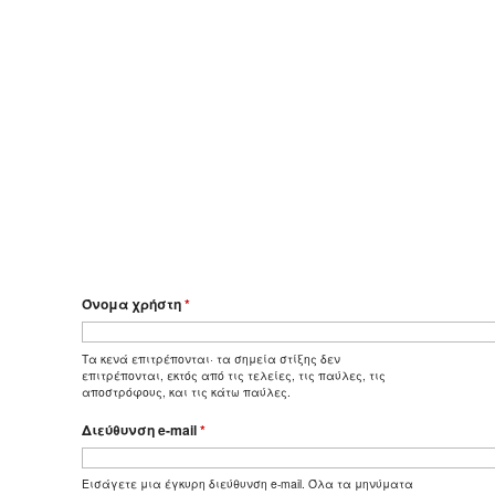
Όνομα χρήστη
*
Τα κενά επιτρέπονται· τα σημεία στίξης δεν
επιτρέπονται, εκτός από τις τελείες, τις παύλες, τις
αποστρόφους, και τις κάτω παύλες.
Διεύθυνση e-mail
*
Εισάγετε μια έγκυρη διεύθυνση e-mail. Όλα τα μηνύματα