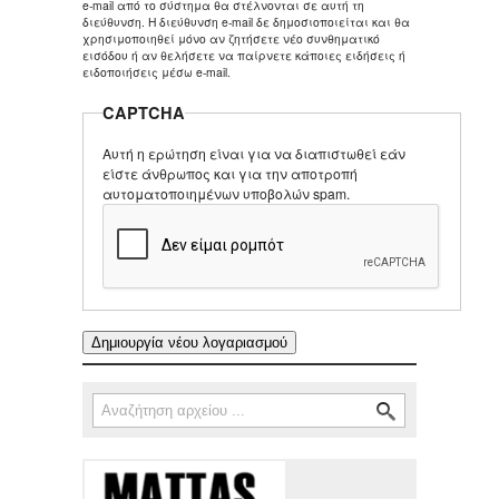
e-mail από το σύστημα θα στέλνονται σε αυτή τη
διεύθυνση. Η διεύθυνση e-mail δε δημοσιοποιείται και θα
χρησιμοποιηθεί μόνο αν ζητήσετε νέο συνθηματικό
εισόδου ή αν θελήσετε να παίρνετε κάποιες ειδήσεις ή
ειδοποιήσεις μέσω e-mail.
CAPTCHA
Αυτή η ερώτηση είναι για να διαπιστωθεί εάν
είστε άνθρωπος και για την αποτροπή
αυτοματοποιημένων υποβολών spam.
Αναζήτηση
Φόρμα αναζήτησης