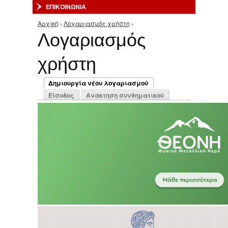
ΕΠΙΚΟΙΝΩΝΙΑ
Αρχική
›
Λογαριασμός χρήστη
›
Είστε εδώ
Λογαριασμός
χρήστη
Πρωτεύουσες καρτέλες
Δημιουργία νέου λογαριασμού
(ενεργή καρτέλα)
Είσοδος
Ανάκτηση συνθηματικού